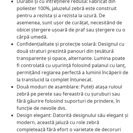
Durabil și cu întreținere redusă: Fabricat din
poliester 100%, jaluzelul zebră este construit
pentru a rezista și a rezista la uzură. De
asemenea, sunt ușor de curățat, necesitând de
obicei ștergere ușoară de praf sau ștergere cu o
cârpă umedă.
Confidențialitate și protecție solară: Designul cu
două straturi prezintă panouri din țesătură
transparente și opace, alternante. Lumina poate
fi controlată cu ușurință folosind palanul cu lanț,
permițând reglarea perfectă a luminii încăperii de
la translucid la complet întunecat.
Două moduri de asamblare: Puteți atașa ruloul
zebră pe perete sau fereastră cu șuruburi sau
fără găurire folosind suporturi de prindere, în
funcție de nevoile dvs.
Design elegant: Datorită designului său elegant și
modern, această jaluză cu role zebră
completează fără efort o varietate de decoruri