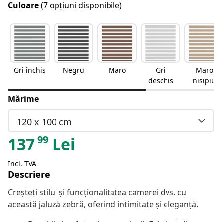
Culoare
(7 opțiuni disponibile)
Gri închis
Negru
Maro
Gri
Maro
deschis
nisipiu
Mărime
120 x 100 cm
99
137
Lei
Incl. TVA
Descriere
Creșteți stilul și funcționalitatea camerei dvs. cu
această jaluză zebră, oferind intimitate și eleganță.