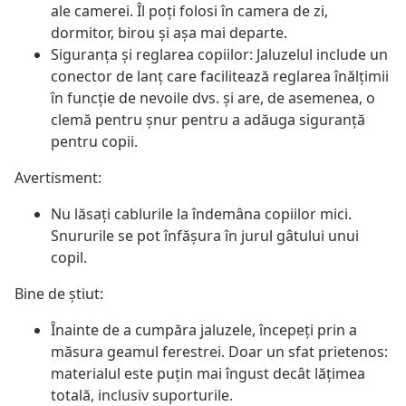
ale camerei. Îl poți folosi în camera de zi,
dormitor, birou și așa mai departe.
Siguranța și reglarea copiilor: Jaluzelul include un
conector de lanț care facilitează reglarea înălțimii
în funcție de nevoile dvs. și are, de asemenea, o
clemă pentru șnur pentru a adăuga siguranță
pentru copii.
Avertisment:
Nu lăsați cablurile la îndemâna copiilor mici.
Snururile se pot înfăşura în jurul gâtului unui
copil.
Bine de știut:
Înainte de a cumpăra jaluzele, începeți prin a
măsura geamul ferestrei. Doar un sfat prietenos:
materialul este puțin mai îngust decât lățimea
totală, inclusiv suporturile.