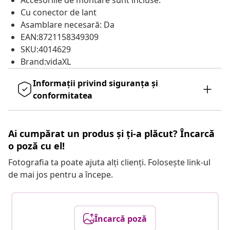
Accesoriile de montare sunt incluse.
Cu conector de lant
Asamblare necesară: Da
EAN:8721158349309
SKU:4014629
Brand:vidaXL
Informații privind siguranța și
conformitatea
Ai cumpărat un produs și ți-a plăcut? Încarcă
o poză cu el!
Fotografia ta poate ajuta alți clienți. Folosește link-ul
de mai jos pentru a începe.
Încarcă poză