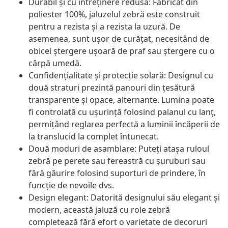
Durabil și cu întreținere redusă: Fabricat din
poliester 100%, jaluzelul zebră este construit
pentru a rezista și a rezista la uzură. De
asemenea, sunt ușor de curățat, necesitând de
obicei ștergere ușoară de praf sau ștergere cu o
cârpă umedă.
Confidențialitate și protecție solară: Designul cu
două straturi prezintă panouri din țesătură
transparente și opace, alternante. Lumina poate
fi controlată cu ușurință folosind palanul cu lanț,
permițând reglarea perfectă a luminii încăperii de
la translucid la complet întunecat.
Două moduri de asamblare: Puteți atașa ruloul
zebră pe perete sau fereastră cu șuruburi sau
fără găurire folosind suporturi de prindere, în
funcție de nevoile dvs.
Design elegant: Datorită designului său elegant și
modern, această jaluză cu role zebră
completează fără efort o varietate de decoruri