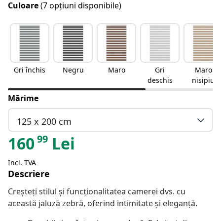
Culoare
(7 opțiuni disponibile)
Gri închis
Negru
Maro
Gri
Maro
deschis
nisipiu
Mărime
125 x 200 cm
99
160
Lei
Incl. TVA
Descriere
Creșteți stilul și funcționalitatea camerei dvs. cu
această jaluză zebră, oferind intimitate și eleganță.