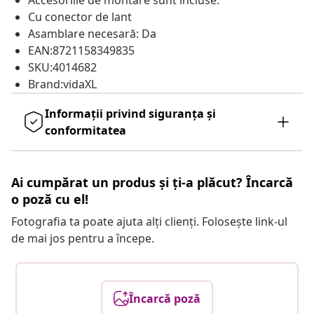
Accesoriile de montare sunt incluse.
Cu conector de lant
Asamblare necesară: Da
EAN:8721158349835
SKU:4014682
Brand:vidaXL
Informații privind siguranța și
conformitatea
Ai cumpărat un produs și ți-a plăcut? Încarcă
o poză cu el!
Fotografia ta poate ajuta alți clienți. Folosește link-ul
de mai jos pentru a începe.
Încarcă poză