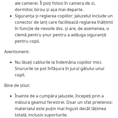
ale camerei. Îl poți folosi în camera de zi,
dormitor, birou și așa mai departe.
Siguranța și reglarea copiilor: Jaluzelul include un
conector de lanț care facilitează reglarea înălțimii
în funcție de nevoile dvs. și are, de asemenea, o
clemă pentru șnur pentru a adăuga siguranță
pentru copii.
Avertisment:
Nu lăsați cablurile la îndemâna copiilor mici.
Snururile se pot înfăşura în jurul gâtului unui
copil.
Bine de știut:
Înainte de a cumpăra jaluzele, începeți prin a
măsura geamul ferestrei. Doar un sfat prietenos:
materialul este puțin mai îngust decât lățimea
totală, inclusiv suporturile.