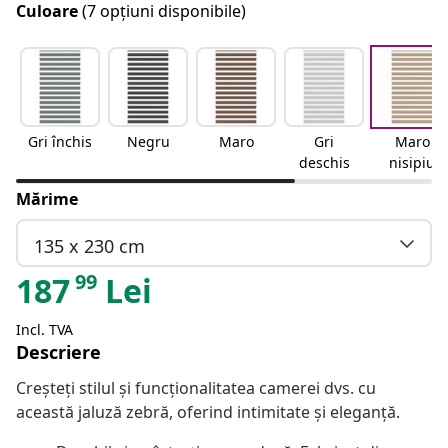
Culoare
(7 opțiuni disponibile)
Gri închis
Negru
Maro
Gri
Maro
deschis
nisipiu
Mărime
135 x 230 cm
99
187
Lei
Incl. TVA
Descriere
Creșteți stilul și funcționalitatea camerei dvs. cu
această jaluză zebră, oferind intimitate și eleganță.