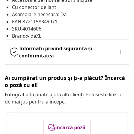
Accesoriile de montare sunt incluse.
Cu conector de lant
Asamblare necesară: Da
EAN:8721158349071
SKU:4014606
Brand:vidaXL
Informații privind siguranța și
conformitatea
Ai cumpărat un produs și ți-a plăcut? Încarcă
o poză cu el!
Fotografia ta poate ajuta alți clienți. Folosește link-ul
de mai jos pentru a începe.
Încarcă poză