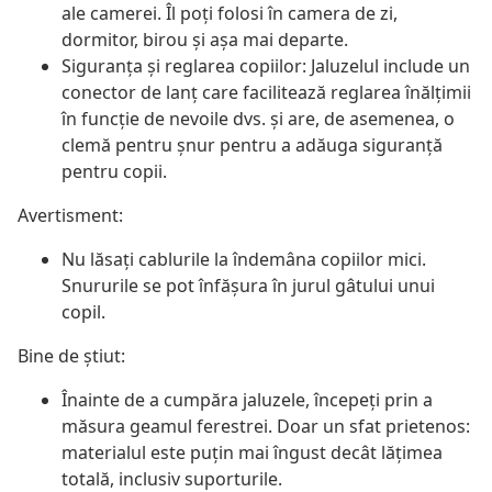
ale camerei. Îl poți folosi în camera de zi,
dormitor, birou și așa mai departe.
Siguranța și reglarea copiilor: Jaluzelul include un
conector de lanț care facilitează reglarea înălțimii
în funcție de nevoile dvs. și are, de asemenea, o
clemă pentru șnur pentru a adăuga siguranță
pentru copii.
Avertisment:
Nu lăsați cablurile la îndemâna copiilor mici.
Snururile se pot înfăşura în jurul gâtului unui
copil.
Bine de știut:
Înainte de a cumpăra jaluzele, începeți prin a
măsura geamul ferestrei. Doar un sfat prietenos:
materialul este puțin mai îngust decât lățimea
totală, inclusiv suporturile.