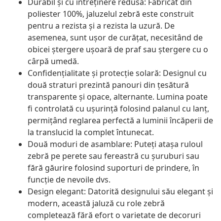
Durabil și cu întreținere redusă: Fabricat din
poliester 100%, jaluzelul zebră este construit
pentru a rezista și a rezista la uzură. De
asemenea, sunt ușor de curățat, necesitând de
obicei ștergere ușoară de praf sau ștergere cu o
cârpă umedă.
Confidențialitate și protecție solară: Designul cu
două straturi prezintă panouri din țesătură
transparente și opace, alternante. Lumina poate
fi controlată cu ușurință folosind palanul cu lanț,
permițând reglarea perfectă a luminii încăperii de
la translucid la complet întunecat.
Două moduri de asamblare: Puteți atașa ruloul
zebră pe perete sau fereastră cu șuruburi sau
fără găurire folosind suporturi de prindere, în
funcție de nevoile dvs.
Design elegant: Datorită designului său elegant și
modern, această jaluză cu role zebră
completează fără efort o varietate de decoruri