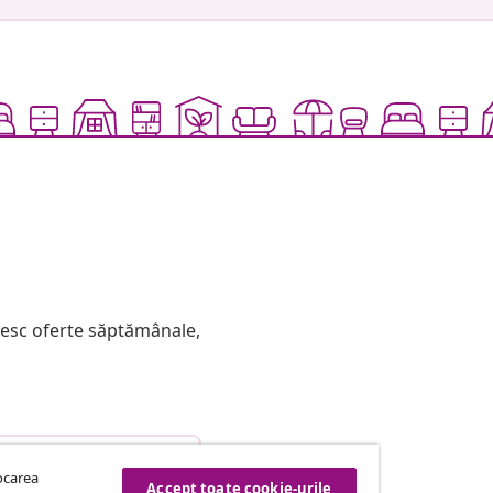
mesc oferte săptămânale,
etragere din contract
tocarea
Accept toate cookie-urile