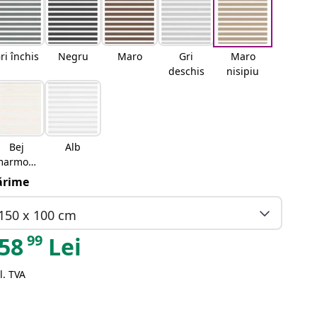
ri închis
Negru
Maro
Gri
Maro
deschis
nisipiu
Bej
Alb
marmora
t
rime
150 x 100 cm
99
58
Lei
l. TVA