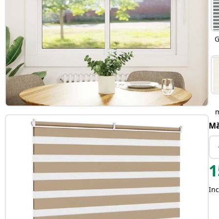
G
Mă
1
Inc