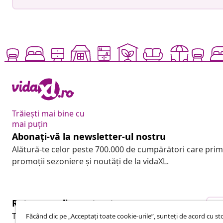
Trăiești mai bine cu
mai puțin
Abonați-vă la newsletter-ul nostru
Alătură-te celor peste 700.000 de cumpărători care pri
promoții sezoniere și noutăți de la vidaXL.
Retragere din contract
R
Trimite o cerere de retragere pentru comanda ta.
Făcând clic pe „Acceptați toate cookie-urile”, sunteți de acord cu s