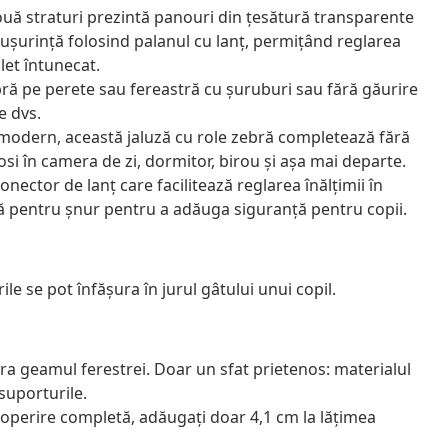
două straturi prezintă panouri din țesătură transparente
 ușurință folosind palanul cu lanț, permițând reglarea
let întunecat.
ră pe perete sau fereastră cu șuruburi sau fără găurire
e dvs.
 modern, această jaluză cu role zebră completează fără
losi în camera de zi, dormitor, birou și așa mai departe.
onector de lanț care facilitează reglarea înălțimii în
mă pentru șnur pentru a adăuga siguranță pentru copii.
ile se pot înfăşura în jurul gâtului unui copil.
ra geamul ferestrei. Doar un sfat prietenos: materialul
 suporturile.
acoperire completă, adăugați doar 4,1 cm la lățimea