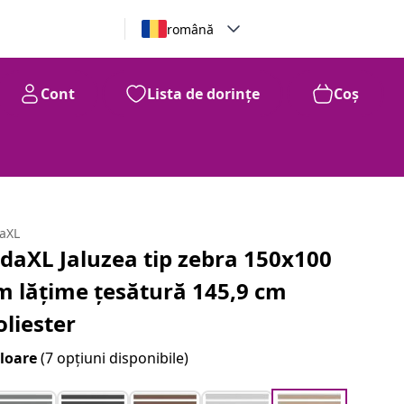
română
Cont
Lista de dorințe
Coș
daXL
idaXL Jaluzea tip zebra 150x100
m lățime țesătură 145,9 cm
oliester
loare
(7 opțiuni disponibile)