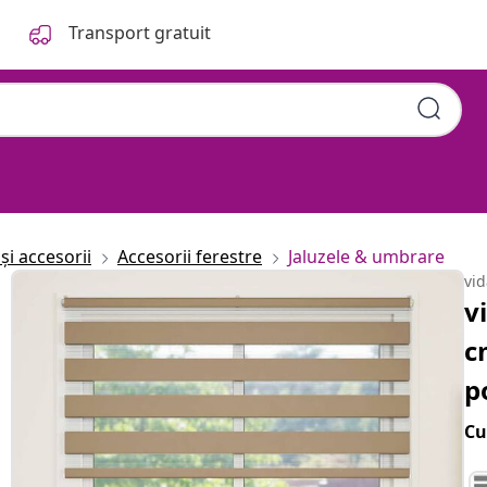
Transport gratuit
și accesorii
Accesorii ferestre
Jaluzele & umbrare
vi
v
c
p
Cu