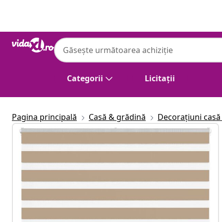
Anterior
Următor
Categorii
Licitații
Pagina principală
Casă & grădină
Decorațiuni casă 