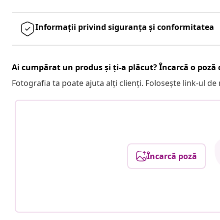
Informații privind siguranța și conformitatea
Ai cumpărat un produs și ți-a plăcut? Încarcă o poză c
Fotografia ta poate ajuta alți clienți. Folosește link-ul d
Încarcă poză