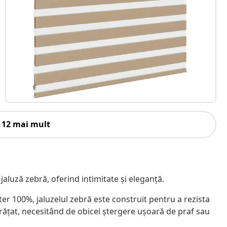
 12 mai mult
 jaluză zebră, oferind intimitate și eleganță.
ster 100%, jaluzelul zebră este construit pentru a rezista
rățat, necesitând de obicei ștergere ușoară de praf sau