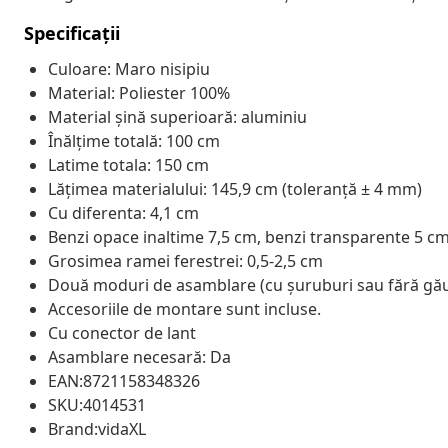
Specificații
Culoare: Maro nisipiu
Material: Poliester 100%
Material șină superioară: aluminiu
Înălțime totală: 100 cm
Latime totala: 150 cm
Lățimea materialului: 145,9 cm (toleranță ± 4 mm)
Cu diferenta: 4,1 cm
Benzi opace inaltime 7,5 cm, benzi transparente 5 c
Grosimea ramei ferestrei: 0,5-2,5 cm
Două moduri de asamblare (cu șuruburi sau fără găur
Accesoriile de montare sunt incluse.
Cu conector de lant
Asamblare necesară: Da
EAN:8721158348326
SKU:4014531
Brand:vidaXL