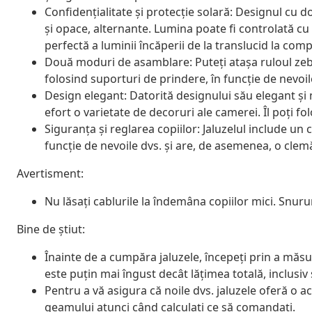
Confidențialitate și protecție solară: Designul cu 
și opace, alternante. Lumina poate fi controlată cu
perfectă a luminii încăperii de la translucid la comp
Două moduri de asamblare: Puteți atașa ruloul zeb
folosind suporturi de prindere, în funcție de nevoil
Design elegant: Datorită designului său elegant și
efort o varietate de decoruri ale camerei. Îl poți fo
Siguranța și reglarea copiilor: Jaluzelul include un c
funcție de nevoile dvs. și are, de asemenea, o cle
Avertisment:
Nu lăsați cablurile la îndemâna copiilor mici. Snurur
Bine de știut:
Înainte de a cumpăra jaluzele, începeți prin a măsu
este puțin mai îngust decât lățimea totală, inclusiv
Pentru a vă asigura că noile dvs. jaluzele oferă o 
geamului atunci când calculați ce să comandați.