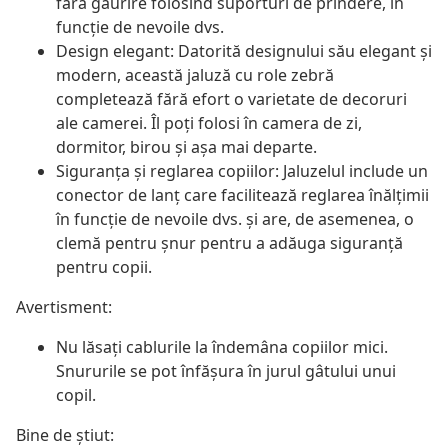
fără găurire folosind suporturi de prindere, în
funcție de nevoile dvs.
Design elegant: Datorită designului său elegant și
modern, această jaluză cu role zebră
completează fără efort o varietate de decoruri
ale camerei. Îl poți folosi în camera de zi,
dormitor, birou și așa mai departe.
Siguranța și reglarea copiilor: Jaluzelul include un
conector de lanț care facilitează reglarea înălțimii
în funcție de nevoile dvs. și are, de asemenea, o
clemă pentru șnur pentru a adăuga siguranță
pentru copii.
Avertisment:
Nu lăsați cablurile la îndemâna copiilor mici.
Snururile se pot înfăşura în jurul gâtului unui
copil.
Bine de știut: