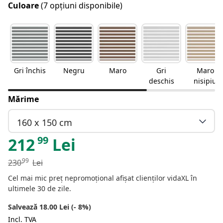
Culoare
(7 opțiuni disponibile)
Gri închis
Negru
Maro
Gri
Maro
deschis
nisipiu
Mărime
160 x 150 cm
99
212
Lei
99
230
Lei
Cel mai mic preț nepromoțional afișat clienților vidaXL în
ultimele 30 de zile.
Salvează 18.00 Lei (- 8%)
Incl. TVA