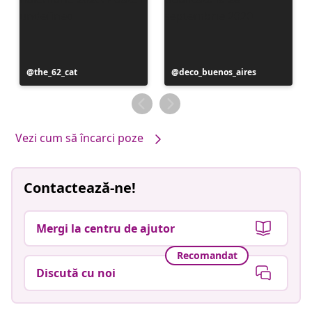
Postare
the_62_cat
Postare
deco_buenos_aires
publicată
publicată
de
de
Vezi cum să încarci poze
Contactează-ne!
Mergi la centru de ajutor
Recomandat
Discută cu noi