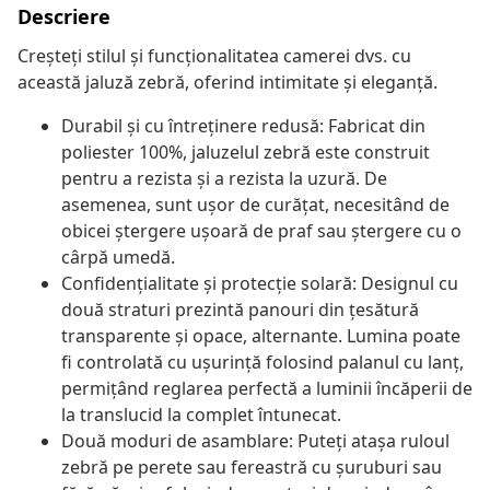
Descriere
Creșteți stilul și funcționalitatea camerei dvs. cu
această jaluză zebră, oferind intimitate și eleganță.
Durabil și cu întreținere redusă: Fabricat din
poliester 100%, jaluzelul zebră este construit
pentru a rezista și a rezista la uzură. De
asemenea, sunt ușor de curățat, necesitând de
obicei ștergere ușoară de praf sau ștergere cu o
cârpă umedă.
Confidențialitate și protecție solară: Designul cu
două straturi prezintă panouri din țesătură
transparente și opace, alternante. Lumina poate
fi controlată cu ușurință folosind palanul cu lanț,
permițând reglarea perfectă a luminii încăperii de
la translucid la complet întunecat.
Două moduri de asamblare: Puteți atașa ruloul
zebră pe perete sau fereastră cu șuruburi sau