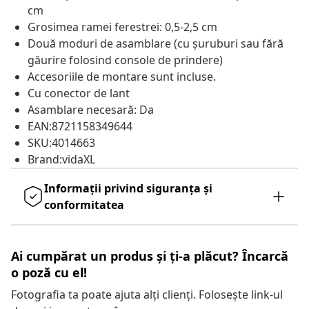
cm
Grosimea ramei ferestrei: 0,5-2,5 cm
Două moduri de asamblare (cu șuruburi sau fără
găurire folosind console de prindere)
Accesoriile de montare sunt incluse.
Cu conector de lant
Asamblare necesară: Da
EAN:8721158349644
SKU:4014663
Brand:vidaXL
Informații privind siguranța și
conformitatea
Ai cumpărat un produs și ți-a plăcut? Încarcă
o poză cu el!
Fotografia ta poate ajuta alți clienți. Folosește link-ul