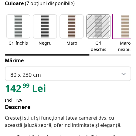
Culoare
(7 opțiuni disponibile)
Gri închis
Negru
Maro
Gri
Maro
deschis
nisipiu
Mărime
80 x 230 cm
99
142
Lei
Incl. TVA
Descriere
Creșteți stilul și funcționalitatea camerei dvs. cu
această jaluză zebră, oferind intimitate și eleganță.