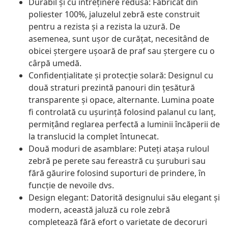
Durabil și cu întreținere redusă: Fabricat din
poliester 100%, jaluzelul zebră este construit
pentru a rezista și a rezista la uzură. De
asemenea, sunt ușor de curățat, necesitând de
obicei ștergere ușoară de praf sau ștergere cu o
cârpă umedă.
Confidențialitate și protecție solară: Designul cu
două straturi prezintă panouri din țesătură
transparente și opace, alternante. Lumina poate
fi controlată cu ușurință folosind palanul cu lanț,
permițând reglarea perfectă a luminii încăperii de
la translucid la complet întunecat.
Două moduri de asamblare: Puteți atașa ruloul
zebră pe perete sau fereastră cu șuruburi sau
fără găurire folosind suporturi de prindere, în
funcție de nevoile dvs.
Design elegant: Datorită designului său elegant și
modern, această jaluză cu role zebră
completează fără efort o varietate de decoruri