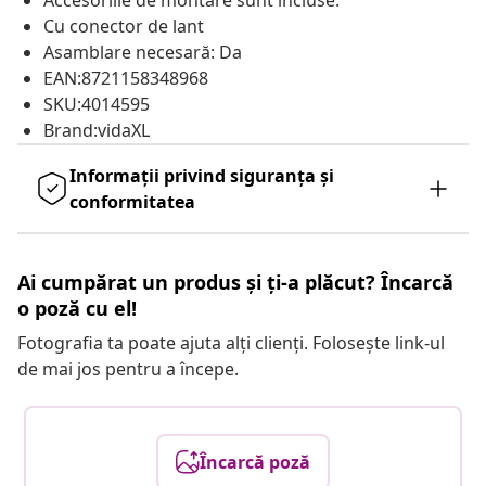
Accesoriile de montare sunt incluse.
Cu conector de lant
Asamblare necesară: Da
EAN:8721158348968
SKU:4014595
Brand:vidaXL
Informații privind siguranța și
conformitatea
Ai cumpărat un produs și ți-a plăcut? Încarcă
o poză cu el!
Fotografia ta poate ajuta alți clienți. Folosește link-ul
de mai jos pentru a începe.
Încarcă poză