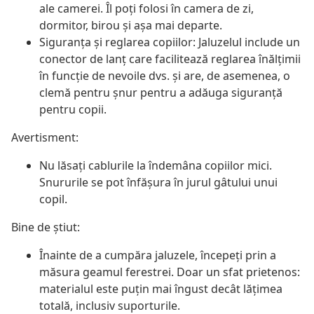
ale camerei. Îl poți folosi în camera de zi,
dormitor, birou și așa mai departe.
Siguranța și reglarea copiilor: Jaluzelul include un
conector de lanț care facilitează reglarea înălțimii
în funcție de nevoile dvs. și are, de asemenea, o
clemă pentru șnur pentru a adăuga siguranță
pentru copii.
Avertisment:
Nu lăsați cablurile la îndemâna copiilor mici.
Snururile se pot înfăşura în jurul gâtului unui
copil.
Bine de știut:
Înainte de a cumpăra jaluzele, începeți prin a
măsura geamul ferestrei. Doar un sfat prietenos:
materialul este puțin mai îngust decât lățimea
totală, inclusiv suporturile.