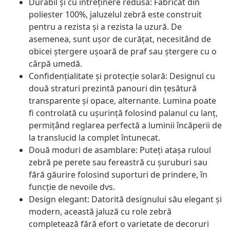
Durabil și cu întreținere redusă: Fabricat din
poliester 100%, jaluzelul zebră este construit
pentru a rezista și a rezista la uzură. De
asemenea, sunt ușor de curățat, necesitând de
obicei ștergere ușoară de praf sau ștergere cu o
cârpă umedă.
Confidențialitate și protecție solară: Designul cu
două straturi prezintă panouri din țesătură
transparente și opace, alternante. Lumina poate
fi controlată cu ușurință folosind palanul cu lanț,
permițând reglarea perfectă a luminii încăperii de
la translucid la complet întunecat.
Două moduri de asamblare: Puteți atașa ruloul
zebră pe perete sau fereastră cu șuruburi sau
fără găurire folosind suporturi de prindere, în
funcție de nevoile dvs.
Design elegant: Datorită designului său elegant și
modern, această jaluză cu role zebră
completează fără efort o varietate de decoruri