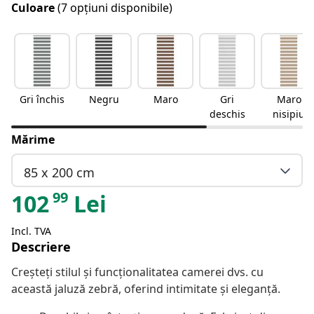
Culoare
(7 opțiuni disponibile)
Gri închis
Negru
Maro
Gri
Maro
deschis
nisipiu
Mărime
85 x 200 cm
99
102
Lei
Incl. TVA
Descriere
Creșteți stilul și funcționalitatea camerei dvs. cu
această jaluză zebră, oferind intimitate și eleganță.