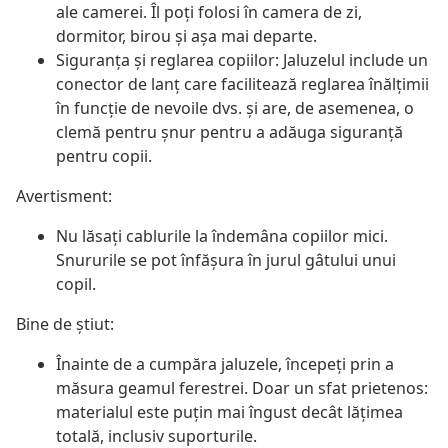
ale camerei. Îl poți folosi în camera de zi,
dormitor, birou și așa mai departe.
Siguranța și reglarea copiilor: Jaluzelul include un
conector de lanț care facilitează reglarea înălțimii
în funcție de nevoile dvs. și are, de asemenea, o
clemă pentru șnur pentru a adăuga siguranță
pentru copii.
Avertisment:
Nu lăsați cablurile la îndemâna copiilor mici.
Snururile se pot înfăşura în jurul gâtului unui
copil.
Bine de știut:
Înainte de a cumpăra jaluzele, începeți prin a
măsura geamul ferestrei. Doar un sfat prietenos:
materialul este puțin mai îngust decât lățimea
totală, inclusiv suporturile.