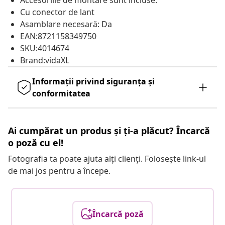
Accesoriile de montare sunt incluse.
Cu conector de lant
Asamblare necesară: Da
EAN:8721158349750
SKU:4014674
Brand:vidaXL
Informații privind siguranța și
conformitatea
Ai cumpărat un produs și ți-a plăcut? Încarcă
o poză cu el!
Fotografia ta poate ajuta alți clienți. Folosește link-ul
de mai jos pentru a începe.
Încarcă poză