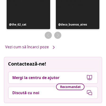
Postare
the_62_cat
Postare
deco_buenos_aires
publicată
publicată
de
de
Vezi cum să încarci poze
Contactează-ne!
Mergi la centru de ajutor
Recomandat
Discută cu noi