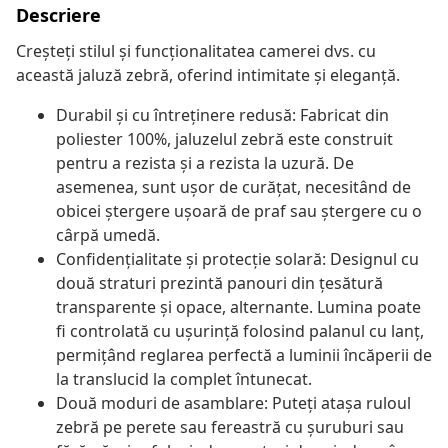
Descriere
Creșteți stilul și funcționalitatea camerei dvs. cu
această jaluză zebră, oferind intimitate și eleganță.
Durabil și cu întreținere redusă: Fabricat din
poliester 100%, jaluzelul zebră este construit
pentru a rezista și a rezista la uzură. De
asemenea, sunt ușor de curățat, necesitând de
obicei ștergere ușoară de praf sau ștergere cu o
cârpă umedă.
Confidențialitate și protecție solară: Designul cu
două straturi prezintă panouri din țesătură
transparente și opace, alternante. Lumina poate
fi controlată cu ușurință folosind palanul cu lanț,
permițând reglarea perfectă a luminii încăperii de
la translucid la complet întunecat.
Două moduri de asamblare: Puteți atașa ruloul
zebră pe perete sau fereastră cu șuruburi sau