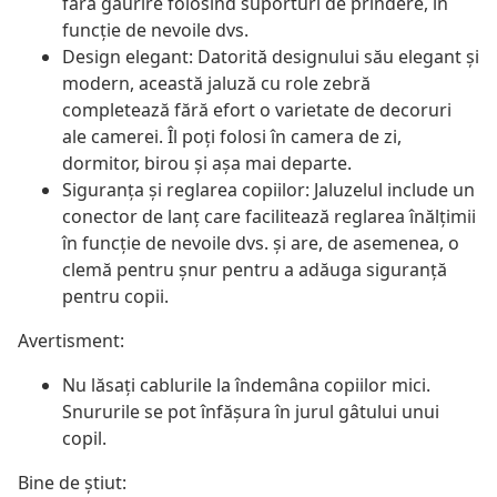
fără găurire folosind suporturi de prindere, în
funcție de nevoile dvs.
Design elegant: Datorită designului său elegant și
modern, această jaluză cu role zebră
completează fără efort o varietate de decoruri
ale camerei. Îl poți folosi în camera de zi,
dormitor, birou și așa mai departe.
Siguranța și reglarea copiilor: Jaluzelul include un
conector de lanț care facilitează reglarea înălțimii
în funcție de nevoile dvs. și are, de asemenea, o
clemă pentru șnur pentru a adăuga siguranță
pentru copii.
Avertisment:
Nu lăsați cablurile la îndemâna copiilor mici.
Snururile se pot înfăşura în jurul gâtului unui
copil.
Bine de știut: