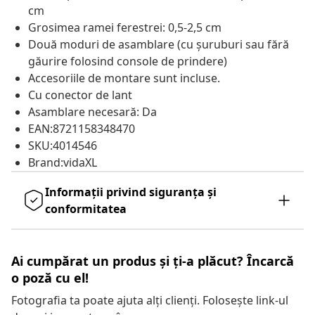
cm
Grosimea ramei ferestrei: 0,5-2,5 cm
Două moduri de asamblare (cu șuruburi sau fără
găurire folosind console de prindere)
Accesoriile de montare sunt incluse.
Cu conector de lant
Asamblare necesară: Da
EAN:8721158348470
SKU:4014546
Brand:vidaXL
Informații privind siguranța și
conformitatea
Ai cumpărat un produs și ți-a plăcut? Încarcă
o poză cu el!
Fotografia ta poate ajuta alți clienți. Folosește link-ul