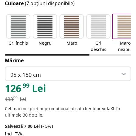
Culoare
(7 opțiuni disponibile)
Gri închis
Negru
Maro
Gri
Maro
deschis
nisipiu
Mărime
95 x 150 cm
99
126
Lei
99
133
Lei
Cel mai mic preț nepromoțional afișat clienților vidaXL în
ultimele 30 de zile.
Salvează 7.00 Lei (- 5%)
Incl. TVA