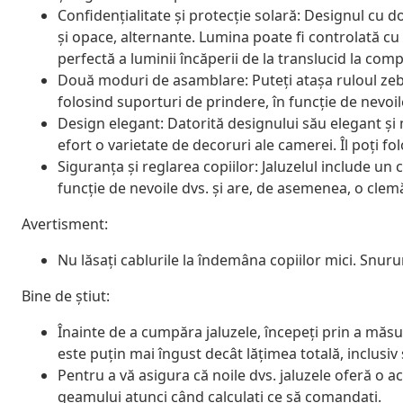
Confidențialitate și protecție solară: Designul cu 
și opace, alternante. Lumina poate fi controlată cu
perfectă a luminii încăperii de la translucid la comp
Două moduri de asamblare: Puteți atașa ruloul zeb
folosind suporturi de prindere, în funcție de nevoil
Design elegant: Datorită designului său elegant și
efort o varietate de decoruri ale camerei. Îl poți fo
Siguranța și reglarea copiilor: Jaluzelul include un c
funcție de nevoile dvs. și are, de asemenea, o cle
Avertisment:
Nu lăsați cablurile la îndemâna copiilor mici. Snurur
Bine de știut:
Înainte de a cumpăra jaluzele, începeți prin a măsu
este puțin mai îngust decât lățimea totală, inclusiv
Pentru a vă asigura că noile dvs. jaluzele oferă o 
geamului atunci când calculați ce să comandați.