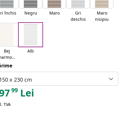
ri închis
Negru
Maro
Gri
Maro
deschis
nisipiu
Bej
Alb
marmora
t
rime
150 x 230 cm
99
97
Lei
l. TVA