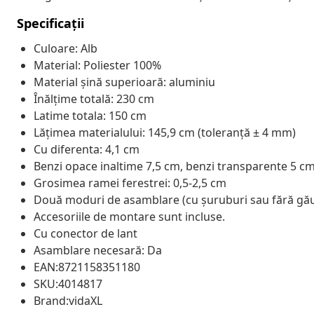
Specificații
Culoare: Alb
Material: Poliester 100%
Material șină superioară: aluminiu
Înălțime totală: 230 cm
Latime totala: 150 cm
Lățimea materialului: 145,9 cm (toleranță ± 4 mm)
Cu diferenta: 4,1 cm
Benzi opace inaltime 7,5 cm, benzi transparente 5 c
Grosimea ramei ferestrei: 0,5-2,5 cm
Două moduri de asamblare (cu șuruburi sau fără găur
Accesoriile de montare sunt incluse.
Cu conector de lant
Asamblare necesară: Da
EAN:8721158351180
SKU:4014817
Brand:vidaXL