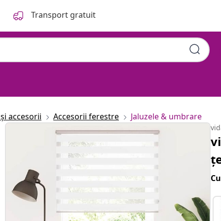
Transport gratuit
și accesorii
Accesorii ferestre
Jaluzele & umbrare
vi
v
ț
Cu