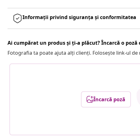
Informații privind siguranța și conformitatea
Ai cumpărat un produs și ți-a plăcut? Încarcă o poză c
Fotografia ta poate ajuta alți clienți. Folosește link-ul d
Încarcă poză