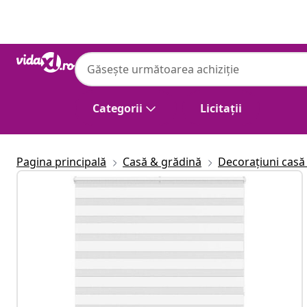
Anterior
Următor
Categorii
Licitații
Pagina principală
Casă & grădină
Decorațiuni casă 