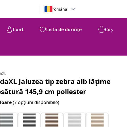
română
Cont
Lista de dorințe
Coș
daXL
idaXL Jaluzea tip zebra alb lățime
esătură 145,9 cm poliester
loare
(7 opțiuni disponibile)