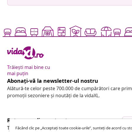
Trăiești mai bine cu
mai puțin
Abonați-vă la newsletter-ul nostru
Alătură-te celor peste 700.000 de cumpărători care pri
promoții sezoniere și noutăți de la vidaXL.
Retragere din contract
R
Trimite o cerere de retragere pentru comanda ta.
Făcând clic pe „Acceptați toate cookie-urile”, sunteți de acord cu s