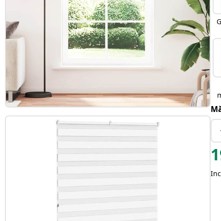
G
Mă
1
Inc