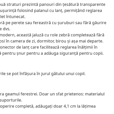
două straturi prezintă panouri din țesătură transparente
 ușurință folosind palanul cu lanț, permițând reglarea
let întunecat.
ră pe perete sau fereastră cu șuruburi sau fără găurire
e dvs.
 modern, această jaluză cu role zebră completează fără
losi în camera de zi, dormitor, birou și așa mai departe.
onector de lanț care facilitează reglarea înălțimii în
mă pentru șnur pentru a adăuga siguranță pentru copii.
ile se pot înfăşura în jurul gâtului unui copil.
ra geamul ferestrei. Doar un sfat prietenos: materialul
 suporturile.
acoperire completă, adăugați doar 4,1 cm la lățimea