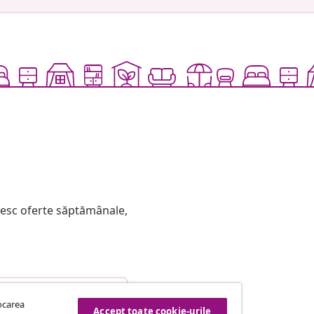
mesc oferte săptămânale,
etragere din contract
tocarea
Accept toate cookie-urile