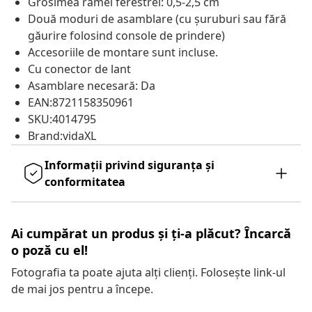
Grosimea ramei ferestrei: 0,5-2,5 cm
Două moduri de asamblare (cu șuruburi sau fără
găurire folosind console de prindere)
Accesoriile de montare sunt incluse.
Cu conector de lant
Asamblare necesară: Da
EAN:8721158350961
SKU:4014795
Brand:vidaXL
Informații privind siguranța și
conformitatea
Ai cumpărat un produs și ți-a plăcut? Încarcă
o poză cu el!
Fotografia ta poate ajuta alți clienți. Folosește link-ul
de mai jos pentru a începe.