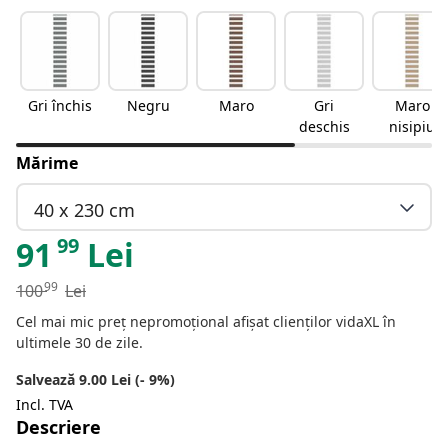
Gri închis
Negru
Maro
Gri
Maro
deschis
nisipiu
Mărime
40 x 230 cm
99
91
Lei
99
100
Lei
Cel mai mic preț nepromoțional afișat clienților vidaXL în
ultimele 30 de zile.
Salvează 9.00 Lei (- 9%)
Incl. TVA
Descriere