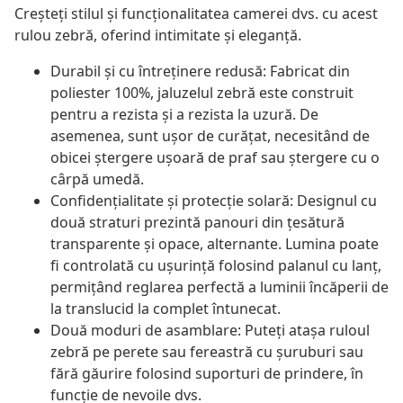
Creșteți stilul și funcționalitatea camerei dvs. cu acest
rulou zebră, oferind intimitate și eleganță.
Durabil și cu întreținere redusă: Fabricat din
poliester 100%, jaluzelul zebră este construit
pentru a rezista și a rezista la uzură. De
asemenea, sunt ușor de curățat, necesitând de
obicei ștergere ușoară de praf sau ștergere cu o
cârpă umedă.
Confidențialitate și protecție solară: Designul cu
două straturi prezintă panouri din țesătură
transparente și opace, alternante. Lumina poate
fi controlată cu ușurință folosind palanul cu lanț,
permițând reglarea perfectă a luminii încăperii de
la translucid la complet întunecat.
Două moduri de asamblare: Puteți atașa ruloul
zebră pe perete sau fereastră cu șuruburi sau
fără găurire folosind suporturi de prindere, în
funcție de nevoile dvs.