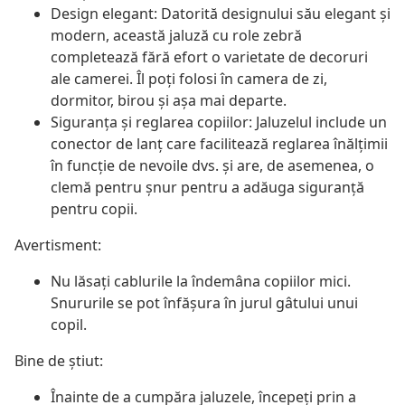
Design elegant: Datorită designului său elegant și
modern, această jaluză cu role zebră
completează fără efort o varietate de decoruri
ale camerei. Îl poți folosi în camera de zi,
dormitor, birou și așa mai departe.
Siguranța și reglarea copiilor: Jaluzelul include un
conector de lanț care facilitează reglarea înălțimii
în funcție de nevoile dvs. și are, de asemenea, o
clemă pentru șnur pentru a adăuga siguranță
pentru copii.
Avertisment:
Nu lăsați cablurile la îndemâna copiilor mici.
Snururile se pot înfăşura în jurul gâtului unui
copil.
Bine de știut:
Înainte de a cumpăra jaluzele, începeți prin a