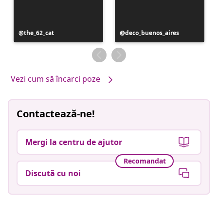
Postare
the_62_cat
Postare
deco_buenos_aires
publicată
publicată
de
de
Vezi cum să încarci poze
Contactează-ne!
Mergi la centru de ajutor
Recomandat
Discută cu noi