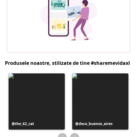
Produsele noastre, stilizate de tine #sharemevidaxl
Postare
the_62_cat
Postare
deco_buenos_aires
publicată
publicată
de
de