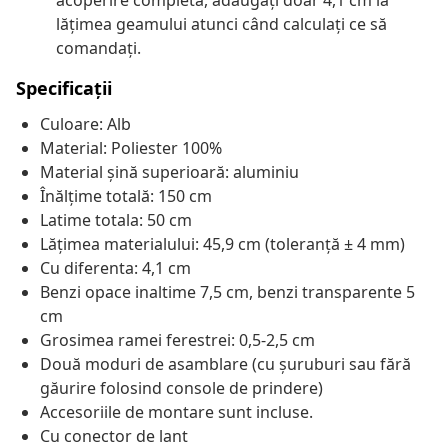
acoperire completă, adăugați doar 4,1 cm la
lățimea geamului atunci când calculați ce să
comandați.
Specificații
Culoare: Alb
Material: Poliester 100%
Material șină superioară: aluminiu
Înălțime totală: 150 cm
Latime totala: 50 cm
Lățimea materialului: 45,9 cm (toleranță ± 4 mm)
Cu diferenta: 4,1 cm
Benzi opace inaltime 7,5 cm, benzi transparente 5
cm
Grosimea ramei ferestrei: 0,5-2,5 cm
Două moduri de asamblare (cu șuruburi sau fără
găurire folosind console de prindere)
Accesoriile de montare sunt incluse.
Cu conector de lant