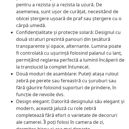
pentru a rezista și a rezista la uzură. De
asemenea, sunt ușor de curățat, necesitând de
obicei ștergere ușoară de praf sau ștergere cu o
cârpă umedă.
Confidențialitate și protecție solară: Designul cu
două straturi prezintă panouri din țesătură
transparente și opace, alternante. Lumina poate
fi controlată cu ușurință folosind palanul cu lanț,
permițând reglarea perfectă a luminii încăperii de
la translucid la complet întunecat.
Două moduri de asamblare: Puteți atașa ruloul
zebră pe perete sau fereastră cu șuruburi sau
fără găurire folosind suporturi de prindere, în
funcție de nevoile dvs.
Design elegant: Datorită designului său elegant și
modern, această jaluză cu role zebră
completează fără efort o varietate de decoruri
ale camerei. Îl poți folosi în camera de zi,