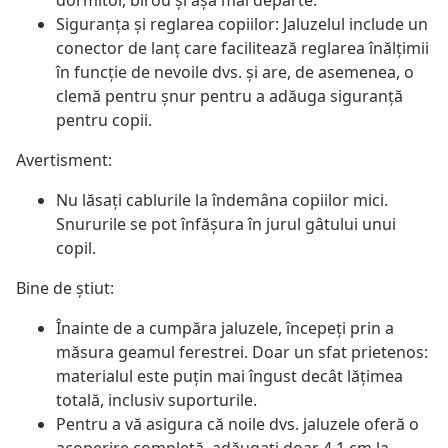
dormitor, birou și așa mai departe.
Siguranța și reglarea copiilor: Jaluzelul include un
conector de lanț care facilitează reglarea înălțimii
în funcție de nevoile dvs. și are, de asemenea, o
clemă pentru șnur pentru a adăuga siguranță
pentru copii.
Avertisment:
Nu lăsați cablurile la îndemâna copiilor mici.
Snururile se pot înfăşura în jurul gâtului unui
copil.
Bine de știut:
Înainte de a cumpăra jaluzele, începeți prin a
măsura geamul ferestrei. Doar un sfat prietenos:
materialul este puțin mai îngust decât lățimea
totală, inclusiv suporturile.
Pentru a vă asigura că noile dvs. jaluzele oferă o