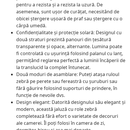
pentru a rezista și a rezista la uzură. De
asemenea, sunt ușor de curățat, necesitând de
obicei ștergere ușoară de praf sau ștergere cu o
cârpă umedă.
Confidențialitate și protecție solară: Designul cu
două straturi prezintă panouri din țesătură
transparente și opace, alternante. Lumina poate
fi controlată cu ușurință folosind palanul cu lanț,
permițând reglarea perfectă a luminii încăperii de
la translucid la complet întunecat.
Două moduri de asamblare: Puteți atașa ruloul
zebră pe perete sau fereastră cu șuruburi sau
fără găurire folosind suporturi de prindere, în
funcție de nevoile dvs.
Design elegant: Datorită designului său elegant și
modern, această jaluză cu role zebră
completează fără efort o varietate de decoruri
ale camerei. Îl poți folosi în camera de zi,