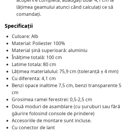
acoperire completă, adăugați doar 4,1 cm la
lățimea geamului atunci când calculați ce să
comandați.
Specificații
Culoare: Alb
Material: Poliester 100%
Material șină superioară: aluminiu
Înălțime totală: 100 cm
Latime totala: 80 cm
Lățimea materialului: 75,9 cm (toleranță ± 4 mm)
Cu diferenta: 4,1 cm
Benzi opace inaltime 7,5 cm, benzi transparente 5
cm
Grosimea ramei ferestrei: 0,5-2,5 cm
Două moduri de asamblare (cu șuruburi sau fără
găurire folosind console de prindere)
Accesoriile de montare sunt incluse.
Cu conector de lant