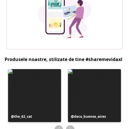
Produsele noastre, stilizate de tine #sharemevidaxl
Postare
the_62_cat
Postare
deco_buenos_aires
publicată
publicată
de
de