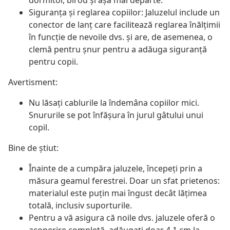
dormitor, birou și așa mai departe.
Siguranța și reglarea copiilor: Jaluzelul include un
conector de lanț care facilitează reglarea înălțimii
în funcție de nevoile dvs. și are, de asemenea, o
clemă pentru șnur pentru a adăuga siguranță
pentru copii.
Avertisment:
Nu lăsați cablurile la îndemâna copiilor mici.
Snururile se pot înfăşura în jurul gâtului unui
copil.
Bine de știut:
Înainte de a cumpăra jaluzele, începeți prin a
măsura geamul ferestrei. Doar un sfat prietenos:
materialul este puțin mai îngust decât lățimea
totală, inclusiv suporturile.
Pentru a vă asigura că noile dvs. jaluzele oferă o