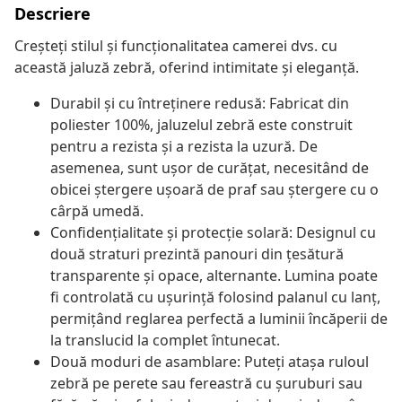
Descriere
Creșteți stilul și funcționalitatea camerei dvs. cu
această jaluză zebră, oferind intimitate și eleganță.
Durabil și cu întreținere redusă: Fabricat din
poliester 100%, jaluzelul zebră este construit
pentru a rezista și a rezista la uzură. De
asemenea, sunt ușor de curățat, necesitând de
obicei ștergere ușoară de praf sau ștergere cu o
cârpă umedă.
Confidențialitate și protecție solară: Designul cu
două straturi prezintă panouri din țesătură
transparente și opace, alternante. Lumina poate
fi controlată cu ușurință folosind palanul cu lanț,
permițând reglarea perfectă a luminii încăperii de
la translucid la complet întunecat.
Două moduri de asamblare: Puteți atașa ruloul
zebră pe perete sau fereastră cu șuruburi sau