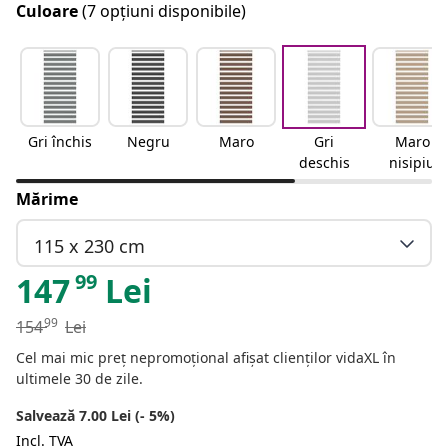
Culoare
(7 opțiuni disponibile)
Gri închis
Negru
Maro
Gri
Maro
deschis
nisipiu
Mărime
115 x 230 cm
99
147
Lei
99
154
Lei
Cel mai mic preț nepromoțional afișat clienților vidaXL în
ultimele 30 de zile.
Salvează 7.00 Lei (- 5%)
Incl. TVA