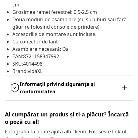
cm
Grosimea ramei ferestrei: 0,5-2,5 cm
Două moduri de asamblare (cu șuruburi sau fără
găurire folosind console de prindere)
Accesoriile de montare sunt incluse.
Cu conector de lant
Asamblare necesară: Da
EAN:8721158347992
SKU:4014498
Brand:vidaXL
Informații privind siguranța și
conformitatea
Ai cumpărat un produs și ți-a plăcut? Încarcă
o poză cu el!
Fotografia ta poate ajuta alți clienți. Folosește link-ul