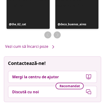
Postare
the_62_cat
Postare
deco_buenos_aires
publicată
publicată
de
de
Vezi cum să încarci poze
Contactează-ne!
Mergi la centru de ajutor
Recomandat
Discută cu noi