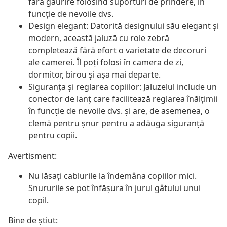
fără găurire folosind suporturi de prindere, în
funcție de nevoile dvs.
Design elegant: Datorită designului său elegant și
modern, această jaluză cu role zebră
completează fără efort o varietate de decoruri
ale camerei. Îl poți folosi în camera de zi,
dormitor, birou și așa mai departe.
Siguranța și reglarea copiilor: Jaluzelul include un
conector de lanț care facilitează reglarea înălțimii
în funcție de nevoile dvs. și are, de asemenea, o
clemă pentru șnur pentru a adăuga siguranță
pentru copii.
Avertisment:
Nu lăsați cablurile la îndemâna copiilor mici.
Snururile se pot înfăşura în jurul gâtului unui
copil.
Bine de știut: