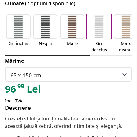
Culoare
(7 opțiuni disponibile)
Gri închis
Negru
Maro
Gri
Maro
deschis
nisipiu
Mărime
65 x 150 cm
99
96
Lei
Incl. TVA
Descriere
Creșteți stilul și funcționalitatea camerei dvs. cu
această jaluză zebră, oferind intimitate și eleganță.