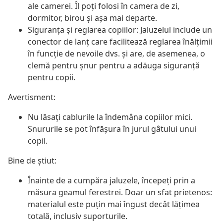
ale camerei. Îl poți folosi în camera de zi,
dormitor, birou și așa mai departe.
Siguranța și reglarea copiilor: Jaluzelul include un
conector de lanț care facilitează reglarea înălțimii
în funcție de nevoile dvs. și are, de asemenea, o
clemă pentru șnur pentru a adăuga siguranță
pentru copii.
Avertisment:
Nu lăsați cablurile la îndemâna copiilor mici.
Snururile se pot înfăşura în jurul gâtului unui
copil.
Bine de știut:
Înainte de a cumpăra jaluzele, începeți prin a
măsura geamul ferestrei. Doar un sfat prietenos:
materialul este puțin mai îngust decât lățimea
totală, inclusiv suporturile.