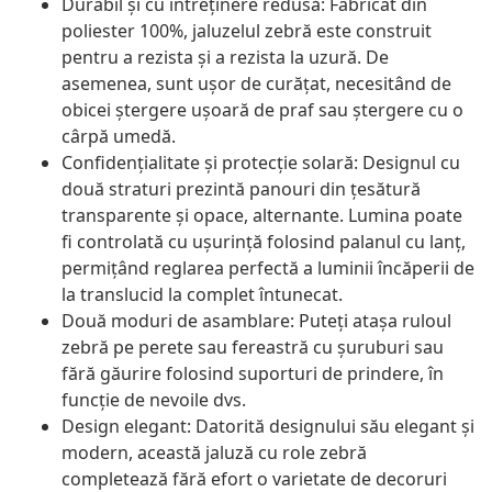
Durabil și cu întreținere redusă: Fabricat din
poliester 100%, jaluzelul zebră este construit
pentru a rezista și a rezista la uzură. De
asemenea, sunt ușor de curățat, necesitând de
obicei ștergere ușoară de praf sau ștergere cu o
cârpă umedă.
Confidențialitate și protecție solară: Designul cu
două straturi prezintă panouri din țesătură
transparente și opace, alternante. Lumina poate
fi controlată cu ușurință folosind palanul cu lanț,
permițând reglarea perfectă a luminii încăperii de
la translucid la complet întunecat.
Două moduri de asamblare: Puteți atașa ruloul
zebră pe perete sau fereastră cu șuruburi sau
fără găurire folosind suporturi de prindere, în
funcție de nevoile dvs.
Design elegant: Datorită designului său elegant și
modern, această jaluză cu role zebră
completează fără efort o varietate de decoruri