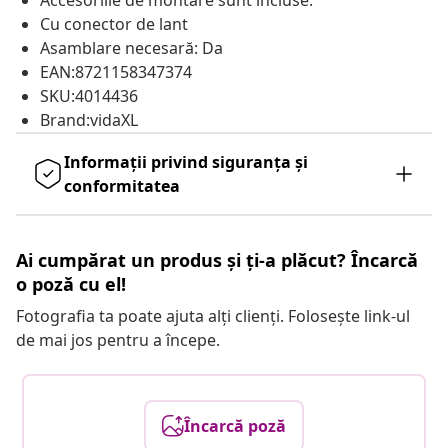
Accesoriile de montare sunt incluse.
Cu conector de lant
Asamblare necesară: Da
EAN:8721158347374
SKU:4014436
Brand:vidaXL
Informații privind siguranța și
conformitatea
Ai cumpărat un produs și ți-a plăcut? Încarcă
o poză cu el!
Fotografia ta poate ajuta alți clienți. Folosește link-ul
de mai jos pentru a începe.
Încarcă poză