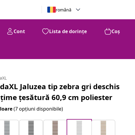
română
Cont
Lista de dorințe
Coș
daXL
idaXL Jaluzea tip zebra gri deschis
ățime țesătură 60,9 cm poliester
loare
(7 opțiuni disponibile)