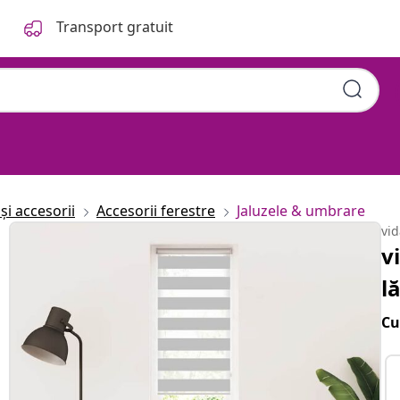
Transport gratuit
și accesorii
Accesorii ferestre
Jaluzele & umbrare
vi
v
l
Cu