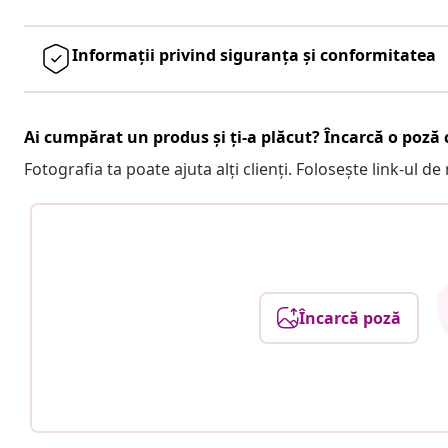
Informații privind siguranța și conformitatea
Ai cumpărat un produs și ți-a plăcut? Încarcă o poză c
Fotografia ta poate ajuta alți clienți. Folosește link-ul d
Încarcă poză