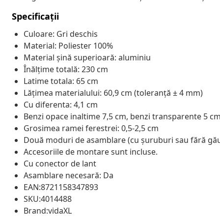
Specificații
Culoare: Gri deschis
Material: Poliester 100%
Material șină superioară: aluminiu
Înălțime totală: 230 cm
Latime totala: 65 cm
Lățimea materialului: 60,9 cm (toleranță ± 4 mm)
Cu diferenta: 4,1 cm
Benzi opace inaltime 7,5 cm, benzi transparente 5 c
Grosimea ramei ferestrei: 0,5-2,5 cm
Două moduri de asamblare (cu șuruburi sau fără găur
Accesoriile de montare sunt incluse.
Cu conector de lant
Asamblare necesară: Da
EAN:8721158347893
SKU:4014488
Brand:vidaXL