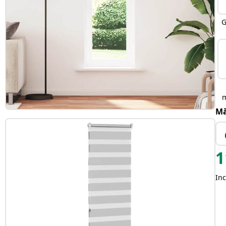
G
Mă
1
Inc