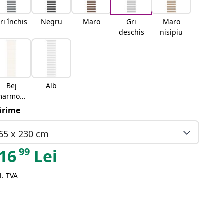
ri închis
Negru
Maro
Gri
Maro
deschis
nisipiu
Bej
Alb
marmora
t
rime
65 x 230 cm
99
16
Lei
l. TVA