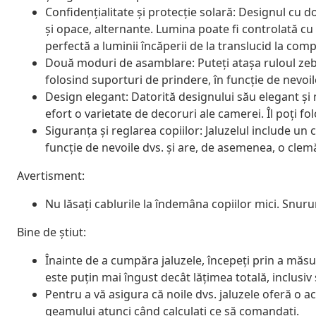
Confidențialitate și protecție solară: Designul cu 
și opace, alternante. Lumina poate fi controlată cu
perfectă a luminii încăperii de la translucid la comp
Două moduri de asamblare: Puteți atașa ruloul zeb
folosind suporturi de prindere, în funcție de nevoil
Design elegant: Datorită designului său elegant și
efort o varietate de decoruri ale camerei. Îl poți fo
Siguranța și reglarea copiilor: Jaluzelul include un c
funcție de nevoile dvs. și are, de asemenea, o cle
Avertisment:
Nu lăsați cablurile la îndemâna copiilor mici. Snurur
Bine de știut:
Înainte de a cumpăra jaluzele, începeți prin a măsu
este puțin mai îngust decât lățimea totală, inclusiv
Pentru a vă asigura că noile dvs. jaluzele oferă o 
geamului atunci când calculați ce să comandați.