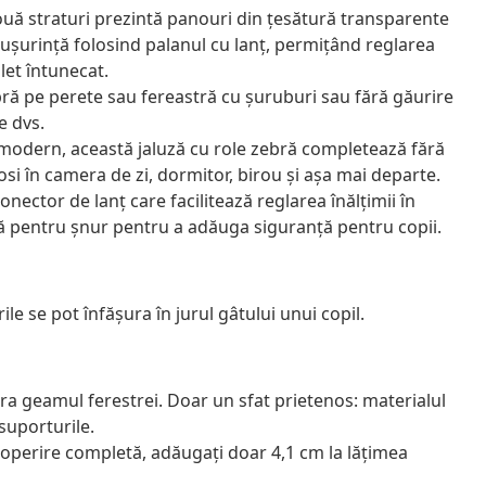
două straturi prezintă panouri din țesătură transparente
 ușurință folosind palanul cu lanț, permițând reglarea
let întunecat.
ră pe perete sau fereastră cu șuruburi sau fără găurire
e dvs.
 modern, această jaluză cu role zebră completează fără
losi în camera de zi, dormitor, birou și așa mai departe.
onector de lanț care facilitează reglarea înălțimii în
mă pentru șnur pentru a adăuga siguranță pentru copii.
ile se pot înfăşura în jurul gâtului unui copil.
ra geamul ferestrei. Doar un sfat prietenos: materialul
 suporturile.
acoperire completă, adăugați doar 4,1 cm la lățimea