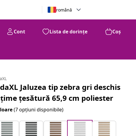
română
Cont
Lista de dorințe
Coș
daXL
idaXL Jaluzea tip zebra gri deschis
ățime țesătură 65,9 cm poliester
loare
(7 opțiuni disponibile)