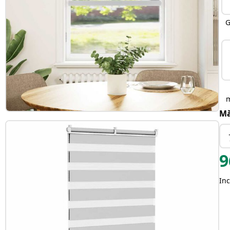
G
Mă
9
Inc