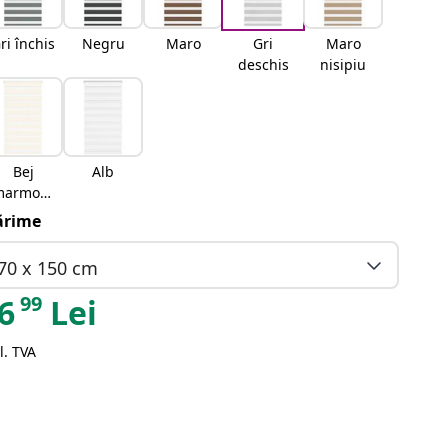
ri închis
Negru
Maro
Gri
Maro
deschis
nisipiu
Bej
Alb
marmora
t
rime
70 x 150 cm
99
6
Lei
l. TVA