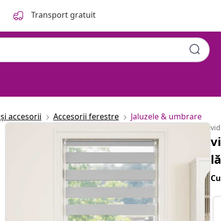
Transport gratuit
și accesorii
Accesorii ferestre
Jaluzele & umbrare
vi
v
l
Cu