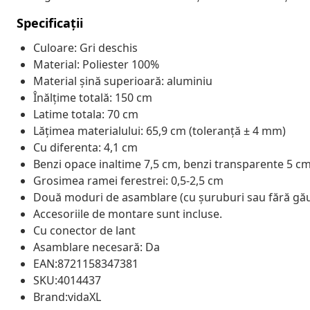
Specificații
Culoare: Gri deschis
Material: Poliester 100%
Material șină superioară: aluminiu
Înălțime totală: 150 cm
Latime totala: 70 cm
Lățimea materialului: 65,9 cm (toleranță ± 4 mm)
Cu diferenta: 4,1 cm
Benzi opace inaltime 7,5 cm, benzi transparente 5 c
Grosimea ramei ferestrei: 0,5-2,5 cm
Două moduri de asamblare (cu șuruburi sau fără găur
Accesoriile de montare sunt incluse.
Cu conector de lant
Asamblare necesară: Da
EAN:8721158347381
SKU:4014437
Brand:vidaXL