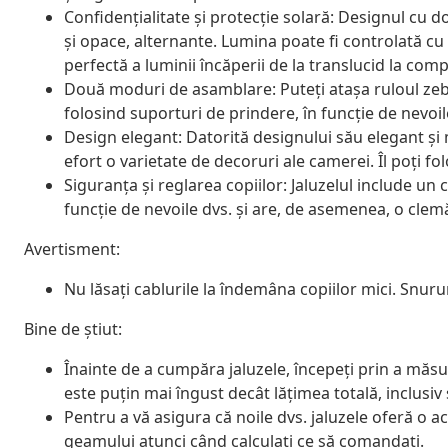
Confidențialitate și protecție solară: Designul cu 
și opace, alternante. Lumina poate fi controlată cu
perfectă a luminii încăperii de la translucid la comp
Două moduri de asamblare: Puteți atașa ruloul zeb
folosind suporturi de prindere, în funcție de nevoil
Design elegant: Datorită designului său elegant și
efort o varietate de decoruri ale camerei. Îl poți fo
Siguranța și reglarea copiilor: Jaluzelul include un c
funcție de nevoile dvs. și are, de asemenea, o cle
Avertisment:
Nu lăsați cablurile la îndemâna copiilor mici. Snurur
Bine de știut:
Înainte de a cumpăra jaluzele, începeți prin a măsu
este puțin mai îngust decât lățimea totală, inclusiv
Pentru a vă asigura că noile dvs. jaluzele oferă o 
geamului atunci când calculați ce să comandați.