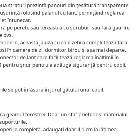
două straturi prezintă panouri din țesătură transparente
 ușurință folosind palanul cu lanț, permițând reglarea
let întunecat.
ră pe perete sau fereastră cu șuruburi sau fără găurire
e dvs.
 modern, această jaluză cu role zebră completează fără
losi în camera de zi, dormitor, birou și așa mai departe.
onector de lanț care facilitează reglarea înălțimii în
mă pentru șnur pentru a adăuga siguranță pentru copii.
ile se pot înfăşura în jurul gâtului unui copil.
ra geamul ferestrei. Doar un sfat prietenos: materialul
 suporturile.
acoperire completă, adăugați doar 4,1 cm la lățimea