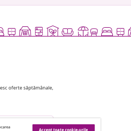
mesc oferte săptămânale,
etragere din contract
tocarea
Accept toate cookie-urile