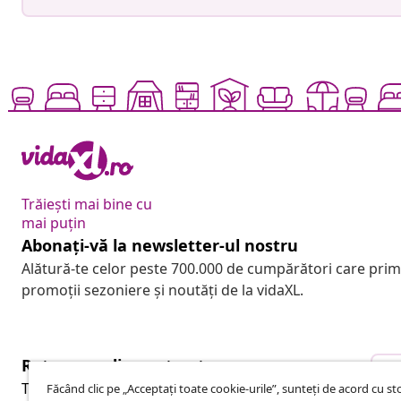
Trăiești mai bine cu
mai puțin
Abonați-vă la newsletter-ul nostru
Alătură-te celor peste 700.000 de cumpărători care pri
promoții sezoniere și noutăți de la vidaXL.
Retragere din contract
R
Trimite o cerere de retragere pentru comanda ta.
Făcând clic pe „Acceptați toate cookie-urile”, sunteți de acord cu s