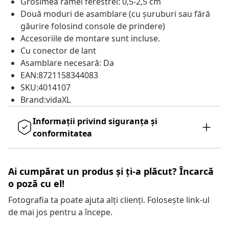
Grosimea ramei ferestrei: 0,5-2,5 cm
Două moduri de asamblare (cu șuruburi sau fără
găurire folosind console de prindere)
Accesoriile de montare sunt incluse.
Cu conector de lant
Asamblare necesară: Da
EAN:8721158344083
SKU:4014107
Brand:vidaXL
Informații privind siguranța și
conformitatea
Ai cumpărat un produs și ți-a plăcut? Încarcă
o poză cu el!
Fotografia ta poate ajuta alți clienți. Folosește link-ul
de mai jos pentru a începe.