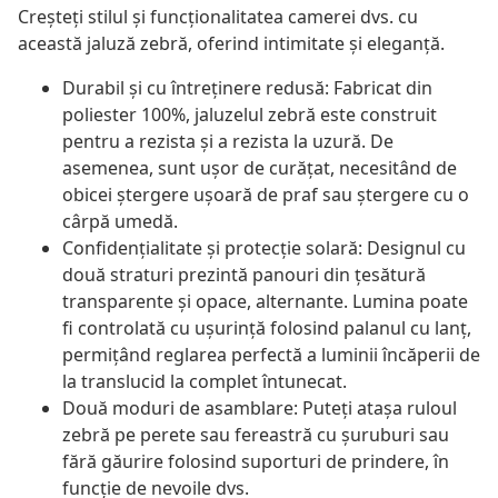
Creșteți stilul și funcționalitatea camerei dvs. cu
această jaluză zebră, oferind intimitate și eleganță.
Durabil și cu întreținere redusă: Fabricat din
poliester 100%, jaluzelul zebră este construit
pentru a rezista și a rezista la uzură. De
asemenea, sunt ușor de curățat, necesitând de
obicei ștergere ușoară de praf sau ștergere cu o
cârpă umedă.
Confidențialitate și protecție solară: Designul cu
două straturi prezintă panouri din țesătură
transparente și opace, alternante. Lumina poate
fi controlată cu ușurință folosind palanul cu lanț,
permițând reglarea perfectă a luminii încăperii de
la translucid la complet întunecat.
Două moduri de asamblare: Puteți atașa ruloul
zebră pe perete sau fereastră cu șuruburi sau
fără găurire folosind suporturi de prindere, în
funcție de nevoile dvs.