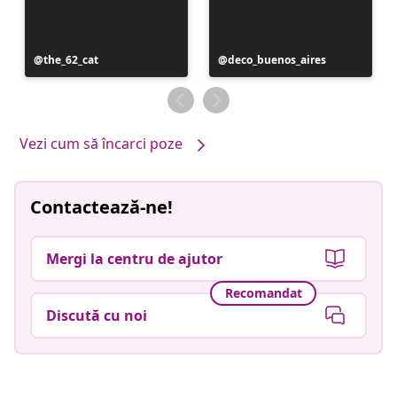
Postare
the_62_cat
Postare
deco_buenos_aires
publicată
publicată
de
de
Vezi cum să încarci poze
Contactează-ne!
Mergi la centru de ajutor
Recomandat
Discută cu noi