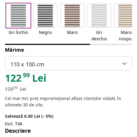
Gri închis
Negru
Maro
Gri
Maro
deschis
nisipiu
Mărime
110 x 100 cm
99
122
Lei
99
128
Lei
Cel mai mic preț nepromoțional afișat clienților vidaXL în
ultimele 30 de zile.
Salvează 6.00 Lei (- 5%)
Incl. TVA
Descriere