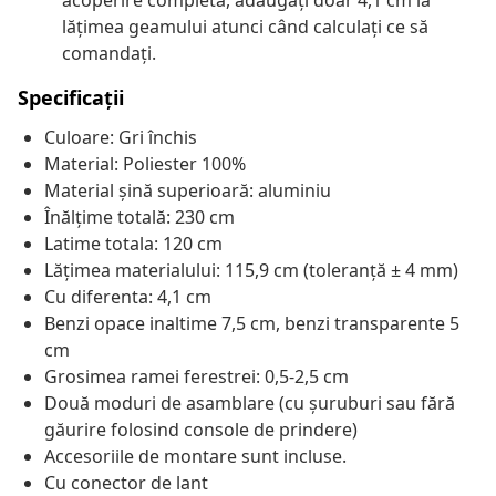
acoperire completă, adăugați doar 4,1 cm la
lățimea geamului atunci când calculați ce să
comandați.
Specificații
Culoare: Gri închis
Material: Poliester 100%
Material șină superioară: aluminiu
Înălțime totală: 230 cm
Latime totala: 120 cm
Lățimea materialului: 115,9 cm (toleranță ± 4 mm)
Cu diferenta: 4,1 cm
Benzi opace inaltime 7,5 cm, benzi transparente 5
cm
Grosimea ramei ferestrei: 0,5-2,5 cm
Două moduri de asamblare (cu șuruburi sau fără
găurire folosind console de prindere)
Accesoriile de montare sunt incluse.
Cu conector de lant