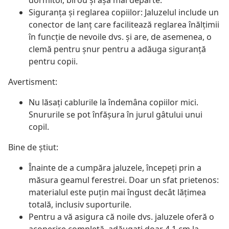
dormitor, birou și așa mai departe.
Siguranța și reglarea copiilor: Jaluzelul include un
conector de lanț care facilitează reglarea înălțimii
în funcție de nevoile dvs. și are, de asemenea, o
clemă pentru șnur pentru a adăuga siguranță
pentru copii.
Avertisment:
Nu lăsați cablurile la îndemâna copiilor mici.
Snururile se pot înfăşura în jurul gâtului unui
copil.
Bine de știut:
Înainte de a cumpăra jaluzele, începeți prin a
măsura geamul ferestrei. Doar un sfat prietenos:
materialul este puțin mai îngust decât lățimea
totală, inclusiv suporturile.
Pentru a vă asigura că noile dvs. jaluzele oferă o