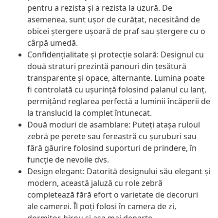
pentru a rezista și a rezista la uzură. De
asemenea, sunt ușor de curățat, necesitând de
obicei ștergere ușoară de praf sau ștergere cu o
cârpă umedă.
Confidențialitate și protecție solară: Designul cu
două straturi prezintă panouri din țesătură
transparente și opace, alternante. Lumina poate
fi controlată cu ușurință folosind palanul cu lanț,
permițând reglarea perfectă a luminii încăperii de
la translucid la complet întunecat.
Două moduri de asamblare: Puteți atașa ruloul
zebră pe perete sau fereastră cu șuruburi sau
fără găurire folosind suporturi de prindere, în
funcție de nevoile dvs.
Design elegant: Datorită designului său elegant și
modern, această jaluză cu role zebră
completează fără efort o varietate de decoruri
ale camerei. Îl poți folosi în camera de zi,