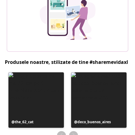
Produsele noastre, stilizate de tine #sharemevidaxl
Postare
the_62_cat
Postare
deco_buenos_aires
publicată
publicată
de
de