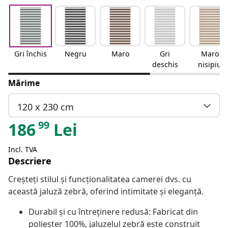
Gri închis
Negru
Maro
Gri
Maro
deschis
nisipiu
Mărime
120 x 230 cm
99
186
Lei
Incl. TVA
Descriere
Creșteți stilul și funcționalitatea camerei dvs. cu
această jaluză zebră, oferind intimitate și eleganță.
Durabil și cu întreținere redusă: Fabricat din
poliester 100%, jaluzelul zebră este construit