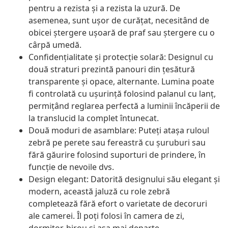
pentru a rezista și a rezista la uzură. De
asemenea, sunt ușor de curățat, necesitând de
obicei ștergere ușoară de praf sau ștergere cu o
cârpă umedă.
Confidențialitate și protecție solară: Designul cu
două straturi prezintă panouri din țesătură
transparente și opace, alternante. Lumina poate
fi controlată cu ușurință folosind palanul cu lanț,
permițând reglarea perfectă a luminii încăperii de
la translucid la complet întunecat.
Două moduri de asamblare: Puteți atașa ruloul
zebră pe perete sau fereastră cu șuruburi sau
fără găurire folosind suporturi de prindere, în
funcție de nevoile dvs.
Design elegant: Datorită designului său elegant și
modern, această jaluză cu role zebră
completează fără efort o varietate de decoruri
ale camerei. Îl poți folosi în camera de zi,