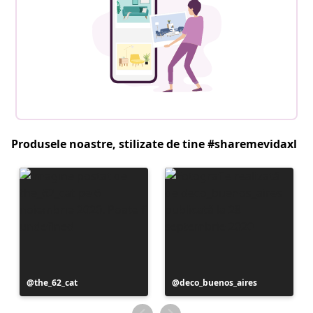
Produsele noastre, stilizate de tine #sharemevidaxl
Postare
the_62_cat
Postare
deco_buenos_aires
publicată
publicată
de
de