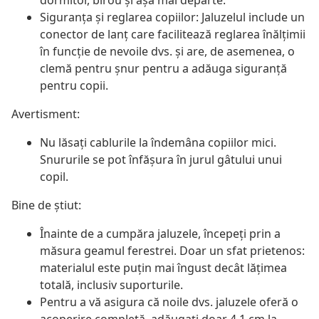
dormitor, birou și așa mai departe.
Siguranța și reglarea copiilor: Jaluzelul include un
conector de lanț care facilitează reglarea înălțimii
în funcție de nevoile dvs. și are, de asemenea, o
clemă pentru șnur pentru a adăuga siguranță
pentru copii.
Avertisment:
Nu lăsați cablurile la îndemâna copiilor mici.
Snururile se pot înfăşura în jurul gâtului unui
copil.
Bine de știut:
Înainte de a cumpăra jaluzele, începeți prin a
măsura geamul ferestrei. Doar un sfat prietenos:
materialul este puțin mai îngust decât lățimea
totală, inclusiv suporturile.
Pentru a vă asigura că noile dvs. jaluzele oferă o