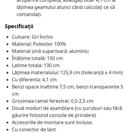
acoperire completă, adăugați doar 4,1 cm la
lățimea geamului atunci când calculați ce să
comandați.
Specificații
Culoare: Gri închis
Material: Poliester 100%
Material șină superioară: aluminiu
Înălțime totală: 150 cm
Latime totala: 130 cm
Lățimea materialului: 125,9 cm (toleranță ± 4 mm)
Cu diferenta: 4,1 cm
Benzi opace inaltime 7,5 cm, benzi transparente 5
cm
Grosimea ramei ferestrei: 0,5-2,5 cm
Două moduri de asamblare (cu șuruburi sau fără
găurire folosind console de prindere)
Accesoriile de montare sunt incluse.
Cu conector de lant