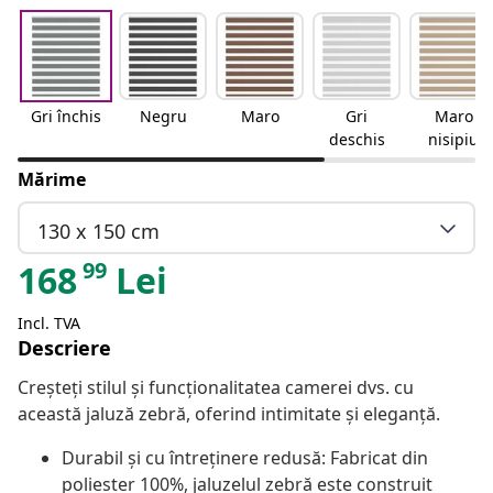
Gri închis
Negru
Maro
Gri
Maro
deschis
nisipiu
Mărime
130 x 150 cm
99
168
Lei
Incl. TVA
Descriere
Creșteți stilul și funcționalitatea camerei dvs. cu
această jaluză zebră, oferind intimitate și eleganță.
Durabil și cu întreținere redusă: Fabricat din
poliester 100%, jaluzelul zebră este construit