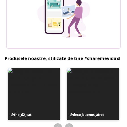
Produsele noastre, stilizate de tine #sharemevidaxl
Postare
the_62_cat
Postare
deco_buenos_aires
publicată
publicată
de
de