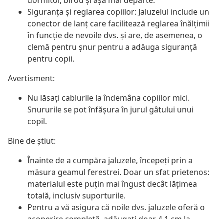
dormitor, birou și așa mai departe.
Siguranța și reglarea copiilor: Jaluzelul include un
conector de lanț care facilitează reglarea înălțimii
în funcție de nevoile dvs. și are, de asemenea, o
clemă pentru șnur pentru a adăuga siguranță
pentru copii.
Avertisment:
Nu lăsați cablurile la îndemâna copiilor mici.
Snururile se pot înfăşura în jurul gâtului unui
copil.
Bine de știut:
Înainte de a cumpăra jaluzele, începeți prin a
măsura geamul ferestrei. Doar un sfat prietenos:
materialul este puțin mai îngust decât lățimea
totală, inclusiv suporturile.
Pentru a vă asigura că noile dvs. jaluzele oferă o