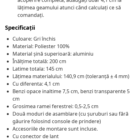
acoperire completă, adăugați doar 4,1 cm la
lățimea geamului atunci când calculați ce să
comandați.
Specificații
Culoare: Gri închis
Material: Poliester 100%
Material șină superioară: aluminiu
Înălțime totală: 200 cm
Latime totala: 145 cm
Lățimea materialului: 140,9 cm (toleranță ± 4 mm)
Cu diferenta: 4,1 cm
Benzi opace inaltime 7,5 cm, benzi transparente 5
cm
Grosimea ramei ferestrei: 0,5-2,5 cm
Două moduri de asamblare (cu șuruburi sau fără
găurire folosind console de prindere)
Accesoriile de montare sunt incluse.
Cu conector de lant