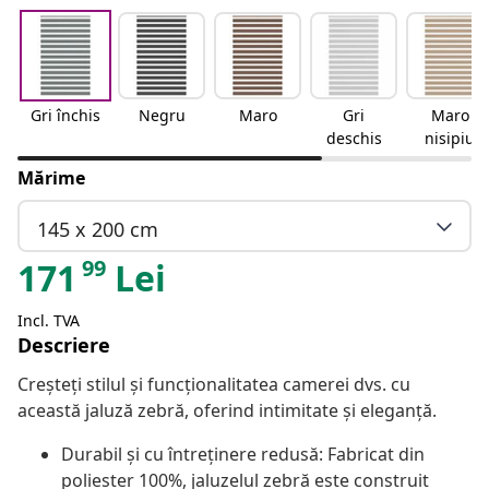
Gri închis
Negru
Maro
Gri
Maro
deschis
nisipiu
Mărime
145 x 200 cm
99
171
Lei
Incl. TVA
Descriere
Creșteți stilul și funcționalitatea camerei dvs. cu
această jaluză zebră, oferind intimitate și eleganță.
Durabil și cu întreținere redusă: Fabricat din
poliester 100%, jaluzelul zebră este construit