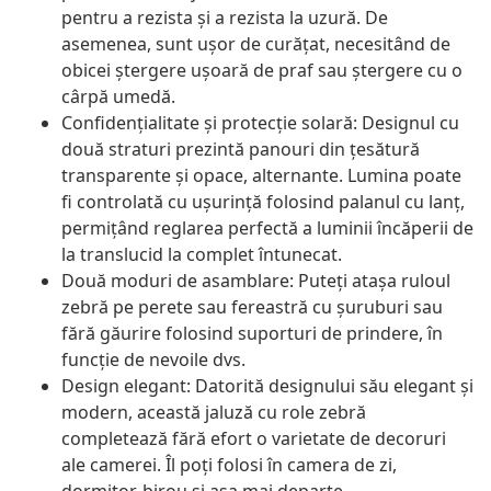
pentru a rezista și a rezista la uzură. De
asemenea, sunt ușor de curățat, necesitând de
obicei ștergere ușoară de praf sau ștergere cu o
cârpă umedă.
Confidențialitate și protecție solară: Designul cu
două straturi prezintă panouri din țesătură
transparente și opace, alternante. Lumina poate
fi controlată cu ușurință folosind palanul cu lanț,
permițând reglarea perfectă a luminii încăperii de
la translucid la complet întunecat.
Două moduri de asamblare: Puteți atașa ruloul
zebră pe perete sau fereastră cu șuruburi sau
fără găurire folosind suporturi de prindere, în
funcție de nevoile dvs.
Design elegant: Datorită designului său elegant și
modern, această jaluză cu role zebră
completează fără efort o varietate de decoruri
ale camerei. Îl poți folosi în camera de zi,