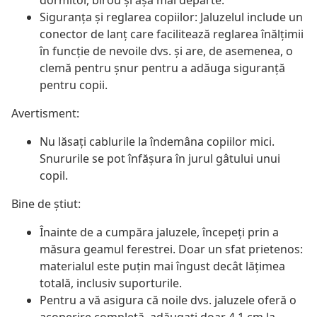
dormitor, birou și așa mai departe.
Siguranța și reglarea copiilor: Jaluzelul include un
conector de lanț care facilitează reglarea înălțimii
în funcție de nevoile dvs. și are, de asemenea, o
clemă pentru șnur pentru a adăuga siguranță
pentru copii.
Avertisment:
Nu lăsați cablurile la îndemâna copiilor mici.
Snururile se pot înfăşura în jurul gâtului unui
copil.
Bine de știut:
Înainte de a cumpăra jaluzele, începeți prin a
măsura geamul ferestrei. Doar un sfat prietenos:
materialul este puțin mai îngust decât lățimea
totală, inclusiv suporturile.
Pentru a vă asigura că noile dvs. jaluzele oferă o