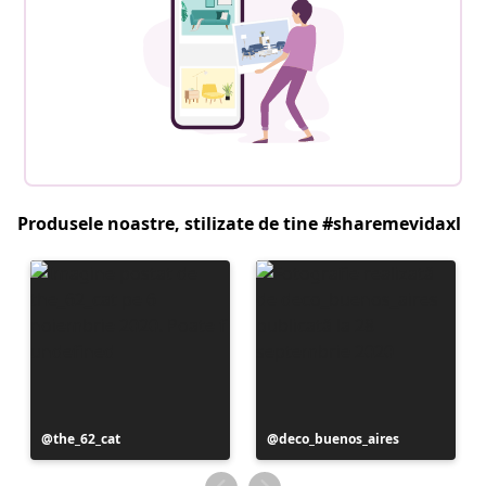
Produsele noastre, stilizate de tine #sharemevidaxl
Postare
the_62_cat
Postare
deco_buenos_aires
publicată
publicată
de
de