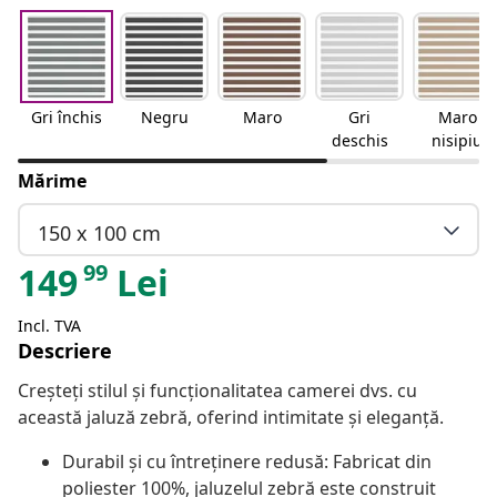
Gri închis
Negru
Maro
Gri
Maro
deschis
nisipiu
Mărime
150 x 100 cm
99
149
Lei
Incl. TVA
Descriere
Creșteți stilul și funcționalitatea camerei dvs. cu
această jaluză zebră, oferind intimitate și eleganță.
Durabil și cu întreținere redusă: Fabricat din
poliester 100%, jaluzelul zebră este construit