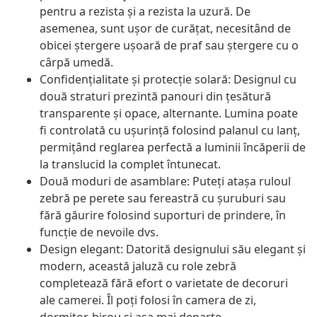
pentru a rezista și a rezista la uzură. De
asemenea, sunt ușor de curățat, necesitând de
obicei ștergere ușoară de praf sau ștergere cu o
cârpă umedă.
Confidențialitate și protecție solară: Designul cu
două straturi prezintă panouri din țesătură
transparente și opace, alternante. Lumina poate
fi controlată cu ușurință folosind palanul cu lanț,
permițând reglarea perfectă a luminii încăperii de
la translucid la complet întunecat.
Două moduri de asamblare: Puteți atașa ruloul
zebră pe perete sau fereastră cu șuruburi sau
fără găurire folosind suporturi de prindere, în
funcție de nevoile dvs.
Design elegant: Datorită designului său elegant și
modern, această jaluză cu role zebră
completează fără efort o varietate de decoruri
ale camerei. Îl poți folosi în camera de zi,