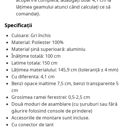
acoperire completă, adăugați doar 4,1 cm la
lățimea geamului atunci când calculați ce să
comandați.
Specificații
Culoare: Gri închis
Material: Poliester 100%
Material șină superioară: aluminiu
Înălțime totală: 100 cm
Latime totala: 150 cm
Lățimea materialului: 145,9 cm (toleranță ± 4 mm)
Cu diferenta: 4,1 cm
Benzi opace inaltime 7,5 cm, benzi transparente 5
cm
Grosimea ramei ferestrei: 0,5-2,5 cm
Două moduri de asamblare (cu șuruburi sau fără
găurire folosind console de prindere)
Accesoriile de montare sunt incluse.
Cu conector de lant