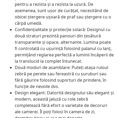
pentru a rezista și a rezista la uzură. De
asemenea, sunt ușor de curățat, necesitând de
obicei ștergere ușoară de praf sau ștergere cu o
cârpă umedă.
Confidențialitate și protecție solară: Designul cu
două straturi prezintă panouri din țesătură
transparente și opace, alternante. Lumina poate
fi controlată cu ușurință folosind palanul cu lanț,
permițând reglarea perfectă a luminii încăperii de
la translucid la complet întunecat.
Două moduri de asamblare: Puteți atașa ruloul
zebră pe perete sau fereastră cu șuruburi sau
fără găurire folosind suporturi de prindere, în
funcție de nevoile dvs.
Design elegant: Datorită designului său elegant și
modern, această jaluză cu role zebră
completează fără efort o varietate de decoruri
ale camerei. Îl poți folosi în camera de zi,