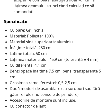
acoperire completă, adăugați doar 4,1 cm la
lățimea geamului atunci când calculați ce să
comandați.
Specificații
Culoare: Gri închis
Material: Poliester 100%
Material șină superioară: aluminiu
Înălțime totală: 230 cm
Latime totala: 50 cm
Lățimea materialului: 45,9 cm (toleranță ± 4 mm)
Cu diferenta: 4,1 cm
Benzi opace inaltime 7,5 cm, benzi transparente 5
cm
Grosimea ramei ferestrei: 0,5-2,5 cm
Două moduri de asamblare (cu șuruburi sau fără
găurire folosind console de prindere)
Accesoriile de montare sunt incluse.
Cu conector de lant