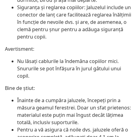
dormitor, birou și așa mai departe.
Siguranța și reglarea copiilor: Jaluzelul include un
conector de lanț care facilitează reglarea înălțimii
în funcție de nevoile dvs. și are, de asemenea, o
clemă pentru șnur pentru a adăuga siguranță
pentru copii.
Avertisment:
Nu lăsați cablurile la îndemâna copiilor mici.
Snururile se pot înfăşura în jurul gâtului unui
copil.
Bine de știut:
Înainte de a cumpăra jaluzele, începeți prin a
măsura geamul ferestrei. Doar un sfat prietenos:
materialul este puțin mai îngust decât lățimea
totală, inclusiv suporturile.
Pentru a vă asigura că noile dvs. jaluzele oferă o