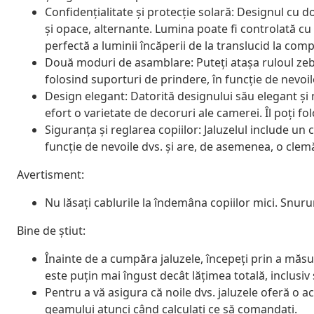
Confidențialitate și protecție solară: Designul cu 
și opace, alternante. Lumina poate fi controlată cu
perfectă a luminii încăperii de la translucid la comp
Două moduri de asamblare: Puteți atașa ruloul zeb
folosind suporturi de prindere, în funcție de nevoil
Design elegant: Datorită designului său elegant și
efort o varietate de decoruri ale camerei. Îl poți fo
Siguranța și reglarea copiilor: Jaluzelul include un c
funcție de nevoile dvs. și are, de asemenea, o cle
Avertisment:
Nu lăsați cablurile la îndemâna copiilor mici. Snurur
Bine de știut:
Înainte de a cumpăra jaluzele, începeți prin a măsu
este puțin mai îngust decât lățimea totală, inclusiv
Pentru a vă asigura că noile dvs. jaluzele oferă o 
geamului atunci când calculați ce să comandați.