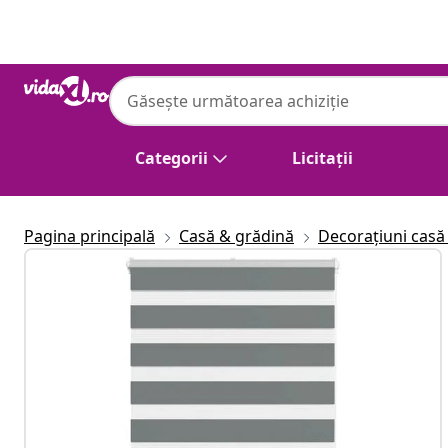
Anterior
Următor
Categorii
Licitații
Pagina principală
Casă & grădină
Decorațiuni casă 