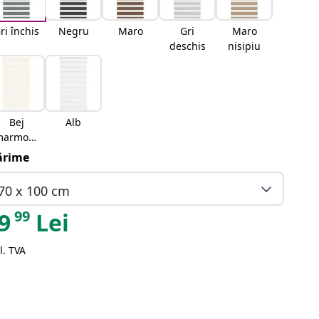
ri închis
Negru
Maro
Gri
Maro
deschis
nisipiu
Bej
Alb
marmora
t
rime
70 x 100 cm
99
9
Lei
l. TVA