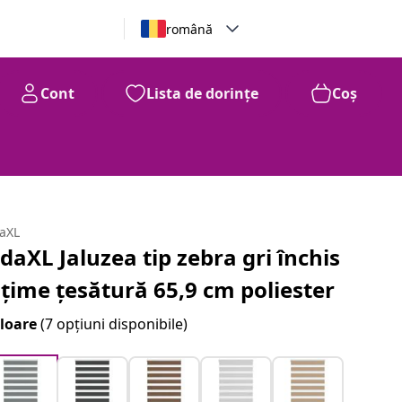
română
Cont
Lista de dorințe
Coș
daXL
idaXL Jaluzea tip zebra gri închis
ățime țesătură 65,9 cm poliester
loare
(7 opțiuni disponibile)