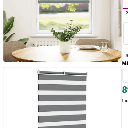
G
Mă
8
Inc