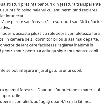
două straturi prezintă panouri din țesătură transparente
 ușurință folosind palanul cu lanț, permițând reglarea
let întunecat.
ră pe perete sau fereastră cu șuruburi sau fără găurire
e dvs.
 modern, această jaluză cu role zebră completează fără
losi în camera de zi, dormitor, birou și așa mai departe.
onector de lanț care facilitează reglarea înălțimii în
mă pentru șnur pentru a adăuga siguranță pentru copii.
ile se pot înfăşura în jurul gâtului unui copil.
ra geamul ferestrei. Doar un sfat prietenos: materialul
 suporturile.
acoperire completă, adăugați doar 4,1 cm la lățimea