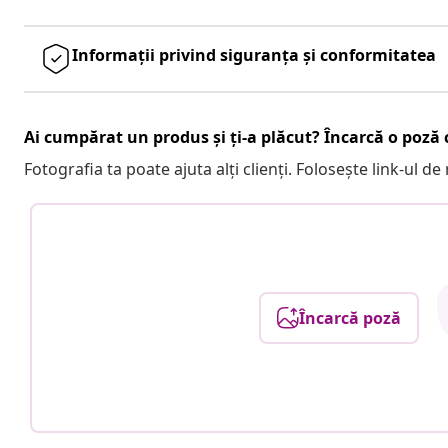
Informații privind siguranța și conformitatea
Ai cumpărat un produs și ți-a plăcut? Încarcă o poză c
Fotografia ta poate ajuta alți clienți. Folosește link-ul d
Încarcă poză