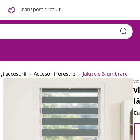
Transport gratuit
și accesorii
Accesorii ferestre
Jaluzele & umbrare
vi
v
l
Cu