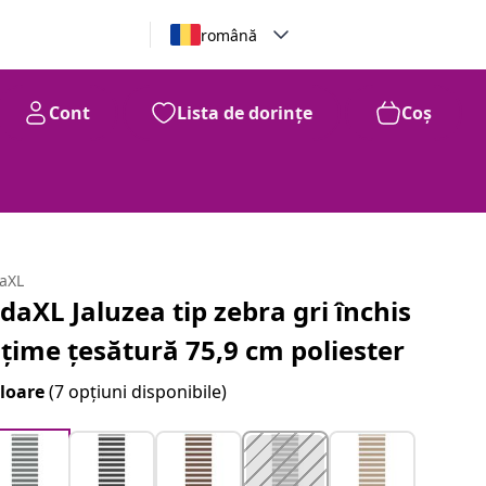
română
Cont
Lista de dorințe
Coș
daXL
idaXL Jaluzea tip zebra gri închis
ățime țesătură 75,9 cm poliester
loare
(7 opțiuni disponibile)