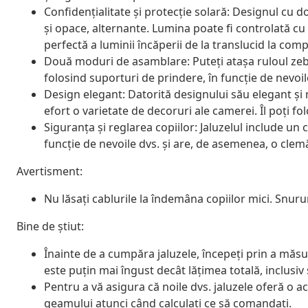
Confidențialitate și protecție solară: Designul cu 
și opace, alternante. Lumina poate fi controlată cu
perfectă a luminii încăperii de la translucid la comp
Două moduri de asamblare: Puteți atașa ruloul zeb
folosind suporturi de prindere, în funcție de nevoil
Design elegant: Datorită designului său elegant și
efort o varietate de decoruri ale camerei. Îl poți fo
Siguranța și reglarea copiilor: Jaluzelul include un c
funcție de nevoile dvs. și are, de asemenea, o cle
Avertisment:
Nu lăsați cablurile la îndemâna copiilor mici. Snurur
Bine de știut:
Înainte de a cumpăra jaluzele, începeți prin a măsu
este puțin mai îngust decât lățimea totală, inclusiv
Pentru a vă asigura că noile dvs. jaluzele oferă o 
geamului atunci când calculați ce să comandați.