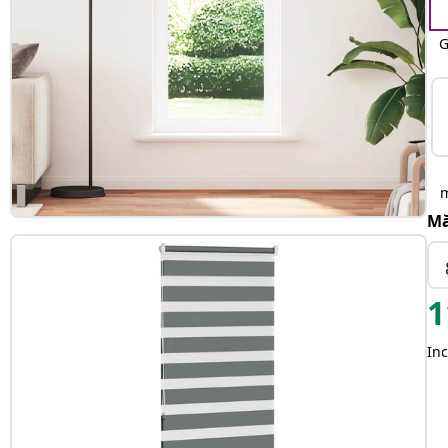
G
Mă
1
Inc