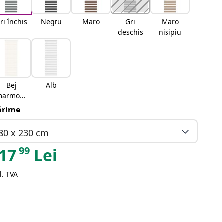
ri închis
Negru
Maro
Gri
Maro
deschis
nisipiu
Bej
Alb
marmora
t
rime
80 x 230 cm
99
17
Lei
l. TVA