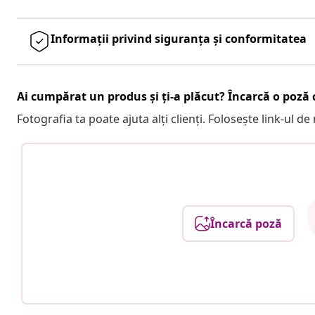
Informații privind siguranța și conformitatea
Ai cumpărat un produs și ți-a plăcut? Încarcă o poză c
Fotografia ta poate ajuta alți clienți. Folosește link-ul d
Încarcă poză