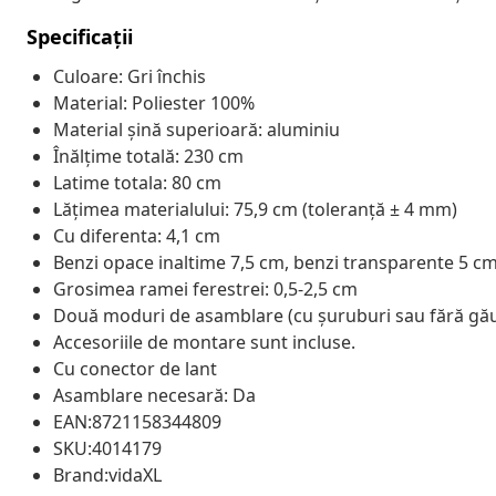
Specificații
Culoare: Gri închis
Material: Poliester 100%
Material șină superioară: aluminiu
Înălțime totală: 230 cm
Latime totala: 80 cm
Lățimea materialului: 75,9 cm (toleranță ± 4 mm)
Cu diferenta: 4,1 cm
Benzi opace inaltime 7,5 cm, benzi transparente 5 c
Grosimea ramei ferestrei: 0,5-2,5 cm
Două moduri de asamblare (cu șuruburi sau fără găur
Accesoriile de montare sunt incluse.
Cu conector de lant
Asamblare necesară: Da
EAN:8721158344809
SKU:4014179
Brand:vidaXL