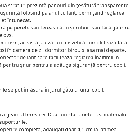
două straturi prezintă panouri din țesătură transparente
 ușurință folosind palanul cu lanț, permițând reglarea
let întunecat.
ră pe perete sau fereastră cu șuruburi sau fără găurire
e dvs.
 modern, această jaluză cu role zebră completează fără
losi în camera de zi, dormitor, birou și așa mai departe.
onector de lanț care facilitează reglarea înălțimii în
mă pentru șnur pentru a adăuga siguranță pentru copii.
ile se pot înfăşura în jurul gâtului unui copil.
ra geamul ferestrei. Doar un sfat prietenos: materialul
 suporturile.
acoperire completă, adăugați doar 4,1 cm la lățimea