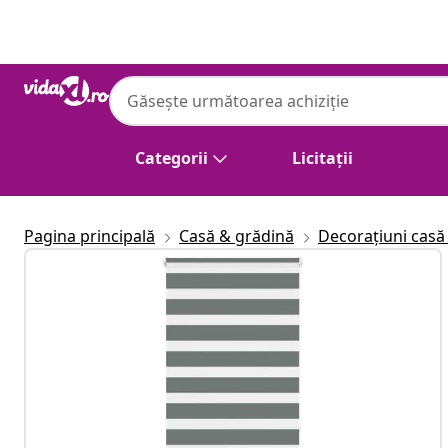
Anterior
Următor
Categorii
Licitații
Pagina principală
Casă & grădină
Decorațiuni casă 