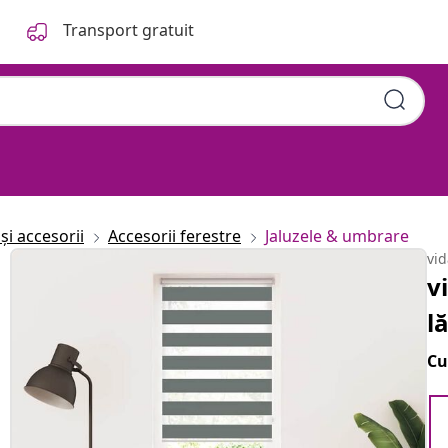
Transport gratuit
și accesorii
Accesorii ferestre
Jaluzele & umbrare
vi
v
l
Cu