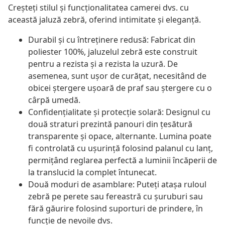
Creșteți stilul și funcționalitatea camerei dvs. cu
această jaluză zebră, oferind intimitate și eleganță.
Durabil și cu întreținere redusă: Fabricat din
poliester 100%, jaluzelul zebră este construit
pentru a rezista și a rezista la uzură. De
asemenea, sunt ușor de curățat, necesitând de
obicei ștergere ușoară de praf sau ștergere cu o
cârpă umedă.
Confidențialitate și protecție solară: Designul cu
două straturi prezintă panouri din țesătură
transparente și opace, alternante. Lumina poate
fi controlată cu ușurință folosind palanul cu lanț,
permițând reglarea perfectă a luminii încăperii de
la translucid la complet întunecat.
Două moduri de asamblare: Puteți atașa ruloul
zebră pe perete sau fereastră cu șuruburi sau
fără găurire folosind suporturi de prindere, în
funcție de nevoile dvs.