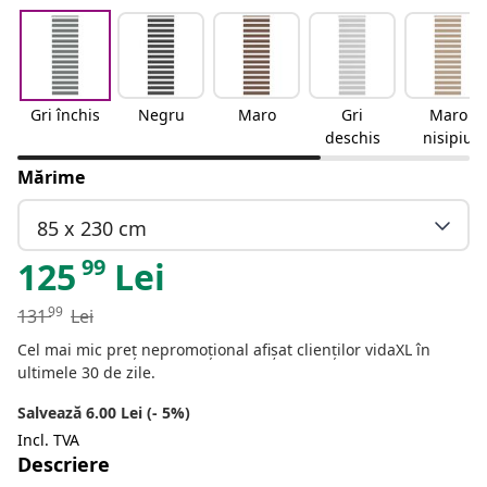
Gri închis
Negru
Maro
Gri
Maro
deschis
nisipiu
Mărime
85 x 230 cm
99
125
Lei
99
131
Lei
Cel mai mic preț nepromoțional afișat clienților vidaXL în
ultimele 30 de zile.
Salvează 6.00 Lei (- 5%)
Incl. TVA
Descriere