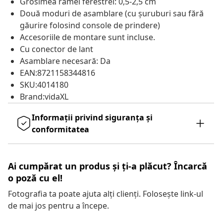
Grosimea ramei ferestrei: 0,5-2,5 cm
Două moduri de asamblare (cu șuruburi sau fără
găurire folosind console de prindere)
Accesoriile de montare sunt incluse.
Cu conector de lant
Asamblare necesară: Da
EAN:8721158344816
SKU:4014180
Brand:vidaXL
Informații privind siguranța și
conformitatea
Ai cumpărat un produs și ți-a plăcut? Încarcă
o poză cu el!
Fotografia ta poate ajuta alți clienți. Folosește link-ul
de mai jos pentru a începe.