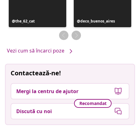
Postare
the_62_cat
Postare
deco_buenos_aires
publicată
publicată
de
de
Vezi cum să încarci poze
Contactează-ne!
Mergi la centru de ajutor
Recomandat
Discută cu noi