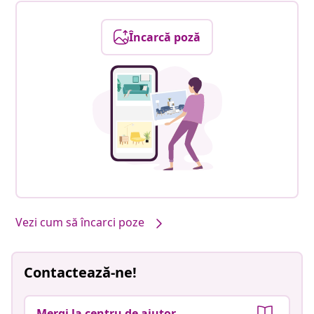
Încarcă poză
Vezi cum să încarci poze
Contactează-ne!
Mergi la centru de ajutor