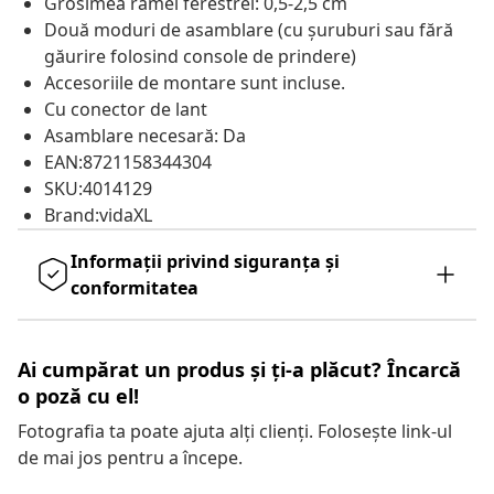
Grosimea ramei ferestrei: 0,5-2,5 cm
Două moduri de asamblare (cu șuruburi sau fără
găurire folosind console de prindere)
Accesoriile de montare sunt incluse.
Cu conector de lant
Asamblare necesară: Da
EAN:8721158344304
SKU:4014129
Brand:vidaXL
Informații privind siguranța și
conformitatea
Ai cumpărat un produs și ți-a plăcut? Încarcă
o poză cu el!
Fotografia ta poate ajuta alți clienți. Folosește link-ul
de mai jos pentru a începe.