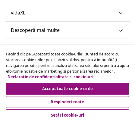
vidaXL
Descoperă mai multe
Făcând clic pe „Acceptați toate cookie-urile”, sunteți de acord cu
stocarea cookie-urilor pe dispozitivul dvs. pentru a îmbunătăți
navigarea pe site, pentru a analiza utilizarea site-ului și pentru a ajuta
eforturile noastre de marketing si personalizarea reclamelor. .
Declarație de confidențialitate și cookie-uri
Accept toate cookie-urile
Respingeți toate
Setări cookie-uri
© 2008-2026 vidaXL www.vidaxl.ro este pagina de internet a
vidaXL Marketplace Europe B.V.