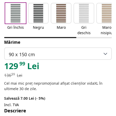
Gri închis
Negru
Maro
Gri
Maro
deschis
nisipiu
Mărime
90 x 150 cm
99
129
Lei
99
136
Lei
Cel mai mic preț nepromoțional afișat clienților vidaXL în
ultimele 30 de zile.
Salvează 7.00 Lei (- 5%)
Incl. TVA
Descriere