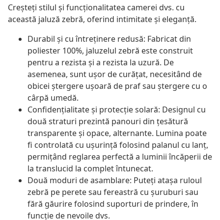
Creșteți stilul și funcționalitatea camerei dvs. cu
această jaluză zebră, oferind intimitate și eleganță.
Durabil și cu întreținere redusă: Fabricat din
poliester 100%, jaluzelul zebră este construit
pentru a rezista și a rezista la uzură. De
asemenea, sunt ușor de curățat, necesitând de
obicei ștergere ușoară de praf sau ștergere cu o
cârpă umedă.
Confidențialitate și protecție solară: Designul cu
două straturi prezintă panouri din țesătură
transparente și opace, alternante. Lumina poate
fi controlată cu ușurință folosind palanul cu lanț,
permițând reglarea perfectă a luminii încăperii de
la translucid la complet întunecat.
Două moduri de asamblare: Puteți atașa ruloul
zebră pe perete sau fereastră cu șuruburi sau
fără găurire folosind suporturi de prindere, în
funcție de nevoile dvs.