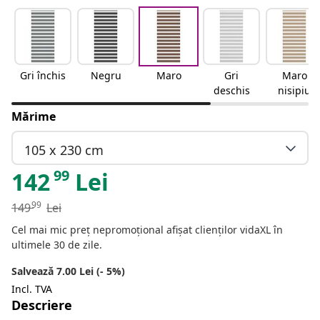
Gri închis
Negru
Maro
Gri
Maro
deschis
nisipiu
Mărime
105 x 230 cm
99
142
Lei
99
149
Lei
Cel mai mic preț nepromoțional afișat clienților vidaXL în
ultimele 30 de zile.
Salvează 7.00 Lei (- 5%)
Incl. TVA
Descriere