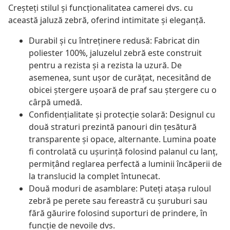
Creșteți stilul și funcționalitatea camerei dvs. cu
această jaluză zebră, oferind intimitate și eleganță.
Durabil și cu întreținere redusă: Fabricat din
poliester 100%, jaluzelul zebră este construit
pentru a rezista și a rezista la uzură. De
asemenea, sunt ușor de curățat, necesitând de
obicei ștergere ușoară de praf sau ștergere cu o
cârpă umedă.
Confidențialitate și protecție solară: Designul cu
două straturi prezintă panouri din țesătură
transparente și opace, alternante. Lumina poate
fi controlată cu ușurință folosind palanul cu lanț,
permițând reglarea perfectă a luminii încăperii de
la translucid la complet întunecat.
Două moduri de asamblare: Puteți atașa ruloul
zebră pe perete sau fereastră cu șuruburi sau
fără găurire folosind suporturi de prindere, în
funcție de nevoile dvs.