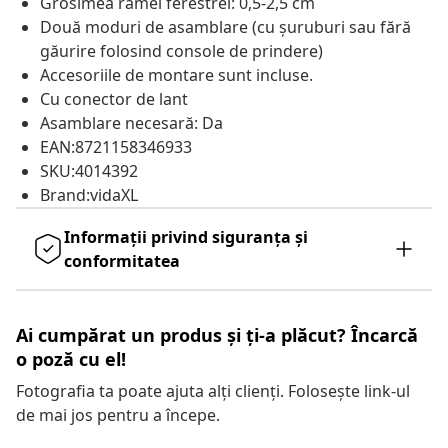
Grosimea ramei ferestrei: 0,5-2,5 cm
Două moduri de asamblare (cu șuruburi sau fără
găurire folosind console de prindere)
Accesoriile de montare sunt incluse.
Cu conector de lant
Asamblare necesară: Da
EAN:8721158346933
SKU:4014392
Brand:vidaXL
Informații privind siguranța și
conformitatea
Ai cumpărat un produs și ți-a plăcut? Încarcă
o poză cu el!
Fotografia ta poate ajuta alți clienți. Folosește link-ul
de mai jos pentru a începe.