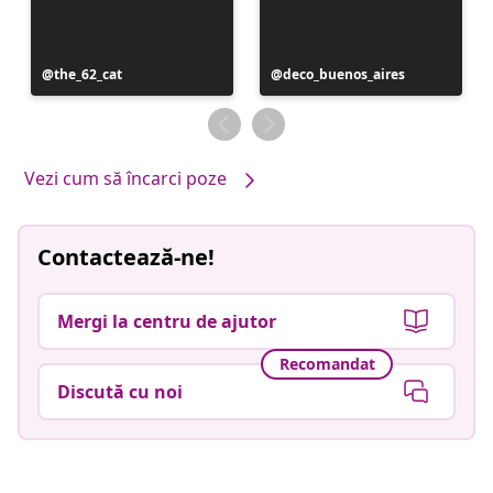
Postare
the_62_cat
Postare
deco_buenos_aires
publicată
publicată
de
de
Vezi cum să încarci poze
Contactează-ne!
Mergi la centru de ajutor
Recomandat
Discută cu noi