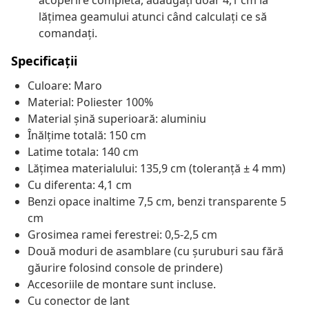
acoperire completă, adăugați doar 4,1 cm la
lățimea geamului atunci când calculați ce să
comandați.
Specificații
Culoare: Maro
Material: Poliester 100%
Material șină superioară: aluminiu
Înălțime totală: 150 cm
Latime totala: 140 cm
Lățimea materialului: 135,9 cm (toleranță ± 4 mm)
Cu diferenta: 4,1 cm
Benzi opace inaltime 7,5 cm, benzi transparente 5
cm
Grosimea ramei ferestrei: 0,5-2,5 cm
Două moduri de asamblare (cu șuruburi sau fără
găurire folosind console de prindere)
Accesoriile de montare sunt incluse.
Cu conector de lant