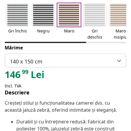
Gri închis
Negru
Maro
Gri
Maro
deschis
nisipiu
Mărime
140 x 150 cm
99
146
Lei
Incl. TVA
Descriere
Creșteți stilul și funcționalitatea camerei dvs. cu
această jaluză zebră, oferind intimitate și eleganță.
Durabil și cu întreținere redusă: Fabricat din
poliester 100%, jaluzelul zebră este construit