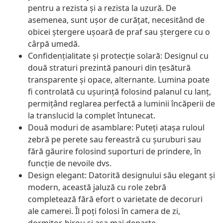
pentru a rezista și a rezista la uzură. De
asemenea, sunt ușor de curățat, necesitând de
obicei ștergere ușoară de praf sau ștergere cu o
cârpă umedă.
Confidențialitate și protecție solară: Designul cu
două straturi prezintă panouri din țesătură
transparente și opace, alternante. Lumina poate
fi controlată cu ușurință folosind palanul cu lanț,
permițând reglarea perfectă a luminii încăperii de
la translucid la complet întunecat.
Două moduri de asamblare: Puteți atașa ruloul
zebră pe perete sau fereastră cu șuruburi sau
fără găurire folosind suporturi de prindere, în
funcție de nevoile dvs.
Design elegant: Datorită designului său elegant și
modern, această jaluză cu role zebră
completează fără efort o varietate de decoruri
ale camerei. Îl poți folosi în camera de zi,