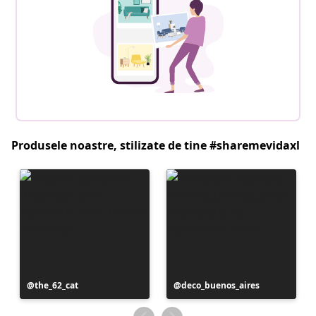
Produsele noastre, stilizate de tine #sharemevidaxl
Postare
the_62_cat
Postare
deco_buenos_aires
publicată
publicată
de
de