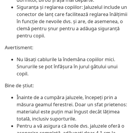
dormitor, birou și așa mai departe.
Siguranța și reglarea copiilor: Jaluzelul include un
conector de lanț care facilitează reglarea înălțimii
în funcție de nevoile dvs. și are, de asemenea, o
clemă pentru șnur pentru a adăuga siguranță
pentru copii.
Avertisment:
Nu lăsați cablurile la îndemâna copiilor mici.
Snururile se pot înfăşura în jurul gâtului unui
copil.
Bine de știut:
Înainte de a cumpăra jaluzele, începeți prin a
măsura geamul ferestrei. Doar un sfat prietenos:
materialul este puțin mai îngust decât lățimea
totală, inclusiv suporturile.
Pentru a vă asigura că noile dvs. jaluzele oferă o