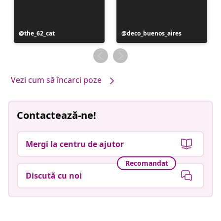
Postare
the_62_cat
Postare
deco_buenos_aires
publicată
publicată
de
de
Vezi cum să încarci poze
Contactează-ne!
Mergi la centru de ajutor
Recomandat
Discută cu noi