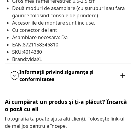
Grosimea ramei ferestrei: 0,5-2,5 cm
Două moduri de asamblare (cu șuruburi sau fără
găurire folosind console de prindere)
Accesoriile de montare sunt incluse.
Cu conector de lant
Asamblare necesară: Da
EAN:8721158346810
SKU:4014380
Brand:vidaXL
Informații privind siguranța și
conformitatea
Ai cumpărat un produs și ți-a plăcut? Încarcă
o poză cu el!
Fotografia ta poate ajuta alți clienți. Folosește link-ul
de mai jos pentru a începe.