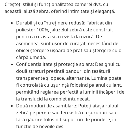
Creșteți stilul și funcționalitatea camerei dvs. cu
această jaluză zebră, oferind intimitate și eleganță.
Durabil și cu întreținere redusă: Fabricat din
poliester 100%, jaluzelul zebră este construit
pentru a rezista și a rezista la uzură. De
asemenea, sunt ușor de curățat, necesitând de
obicei ștergere ușoară de praf sau ștergere cu o
cârpă umedă.
Confidențialitate și protecție solară: Designul cu
două straturi prezintă panouri din țesătură
transparente și opace, alternante. Lumina poate
fi controlată cu ușurință folosind palanul cu lanț,
permițând reglarea perfectă a luminii încăperii de
la translucid la complet întunecat.
Două moduri de asamblare: Puteți atașa ruloul
zebră pe perete sau fereastră cu șuruburi sau
fără găurire folosind suporturi de prindere, în
funcție de nevoile dvs.