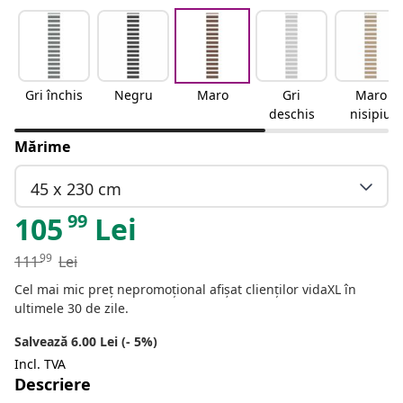
Gri închis
Negru
Maro
Gri
Maro
deschis
nisipiu
Mărime
45 x 230 cm
99
105
Lei
99
111
Lei
Cel mai mic preț nepromoțional afișat clienților vidaXL în
ultimele 30 de zile.
Salvează 6.00 Lei (- 5%)
Incl. TVA
Descriere