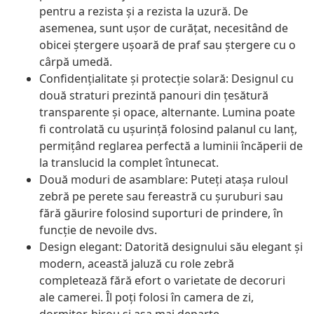
pentru a rezista și a rezista la uzură. De
asemenea, sunt ușor de curățat, necesitând de
obicei ștergere ușoară de praf sau ștergere cu o
cârpă umedă.
Confidențialitate și protecție solară: Designul cu
două straturi prezintă panouri din țesătură
transparente și opace, alternante. Lumina poate
fi controlată cu ușurință folosind palanul cu lanț,
permițând reglarea perfectă a luminii încăperii de
la translucid la complet întunecat.
Două moduri de asamblare: Puteți atașa ruloul
zebră pe perete sau fereastră cu șuruburi sau
fără găurire folosind suporturi de prindere, în
funcție de nevoile dvs.
Design elegant: Datorită designului său elegant și
modern, această jaluză cu role zebră
completează fără efort o varietate de decoruri
ale camerei. Îl poți folosi în camera de zi,