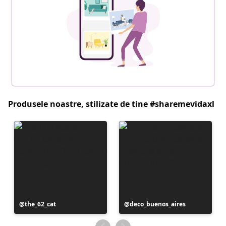
Produsele noastre, stilizate de tine #sharemevidaxl
Postare
the_62_cat
Postare
deco_buenos_aires
publicată
publicată
de
de