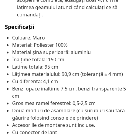
acoperire completă, adăugați doar 4,1 cm la
lățimea geamului atunci când calculați ce să
comandați.
Specificații
Culoare: Maro
Material: Poliester 100%
Material șină superioară: aluminiu
Înălțime totală: 150 cm
Latime totala: 95 cm
Lățimea materialului: 90,9 cm (toleranță ± 4 mm)
Cu diferenta: 4,1 cm
Benzi opace inaltime 7,5 cm, benzi transparente 5
cm
Grosimea ramei ferestrei: 0,5-2,5 cm
Două moduri de asamblare (cu șuruburi sau fără
găurire folosind console de prindere)
Accesoriile de montare sunt incluse.
Cu conector de lant