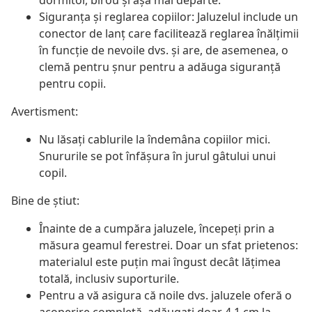
dormitor, birou și așa mai departe.
Siguranța și reglarea copiilor: Jaluzelul include un
conector de lanț care facilitează reglarea înălțimii
în funcție de nevoile dvs. și are, de asemenea, o
clemă pentru șnur pentru a adăuga siguranță
pentru copii.
Avertisment:
Nu lăsați cablurile la îndemâna copiilor mici.
Snururile se pot înfăşura în jurul gâtului unui
copil.
Bine de știut:
Înainte de a cumpăra jaluzele, începeți prin a
măsura geamul ferestrei. Doar un sfat prietenos:
materialul este puțin mai îngust decât lățimea
totală, inclusiv suporturile.
Pentru a vă asigura că noile dvs. jaluzele oferă o