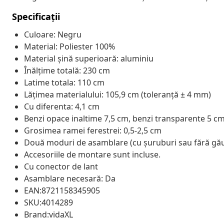
Specificații
Culoare: Negru
Material: Poliester 100%
Material șină superioară: aluminiu
Înălțime totală: 230 cm
Latime totala: 110 cm
Lățimea materialului: 105,9 cm (toleranță ± 4 mm)
Cu diferenta: 4,1 cm
Benzi opace inaltime 7,5 cm, benzi transparente 5 c
Grosimea ramei ferestrei: 0,5-2,5 cm
Două moduri de asamblare (cu șuruburi sau fără găur
Accesoriile de montare sunt incluse.
Cu conector de lant
Asamblare necesară: Da
EAN:8721158345905
SKU:4014289
Brand:vidaXL