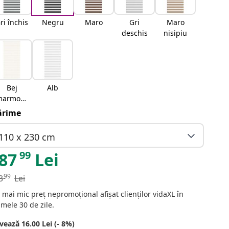
ri închis
Negru
Maro
Gri
Maro
deschis
nisipiu
Bej
Alb
marmora
t
rime
110 x 230 cm
99
87
Lei
99
3
Lei
 mai mic preț nepromoțional afișat clienților vidaXL în
imele 30 de zile.
vează 16.00 Lei (- 8%)