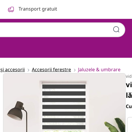
Transport gratuit
și accesorii
Accesorii ferestre
Jaluzele & umbrare
vi
v
l
Cu