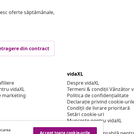
mesc oferte săptămânale,
etragere din contract
vidaXL
filiere
Despre vidaXL
ntru vidaXL
Termeni & condiții Vânzător 
e marketing
Politica de confidențialitate
Declarație privind cookie-uril
Condiții de livrare prioritară
Setări cookie-uri
Muncește pentru vidaXL
Securitate
tocarea
Persoană responsabilă pentr
Accept toate cookie-urile