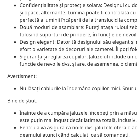
Confidențialitate și protecție solară: Designul cu 
și opace, alternante. Lumina poate fi controlată cu
perfectă a luminii încăperii de la translucid la comp
Două moduri de asamblare: Puteți atașa ruloul zeb
folosind suporturi de prindere, în funcție de nevoil
Design elegant: Datorită designului său elegant și
efort o varietate de decoruri ale camerei. Îl poți fo
Siguranța și reglarea copiilor: Jaluzelul include un c
funcție de nevoile dvs. și are, de asemenea, o cle
Avertisment:
Nu lăsați cablurile la îndemâna copiilor mici. Snurur
Bine de știut:
Înainte de a cumpăra jaluzele, începeți prin a măsu
este puțin mai îngust decât lățimea totală, inclusiv
Pentru a vă asigura că noile dvs. jaluzele oferă o 
geamului atunci când calculați ce să comandați.