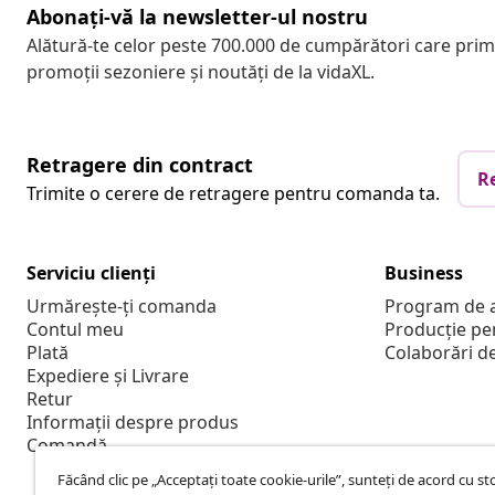
Abonați-vă la newsletter-ul nostru
Alătură-te celor peste 700.000 de cumpărători care pri
promoții sezoniere și noutăți de la vidaXL.
Retragere din contract
R
Trimite o cerere de retragere pentru comanda ta.
Serviciu clienți
Business
Urmărește-ți comanda
Program de a
Contul meu
Producție pe
Plată
Colaborări d
Expediere și Livrare
Retur
Informații despre produs
Comandă
Făcând clic pe „Acceptați toate cookie-urile”, sunteți de acord cu s