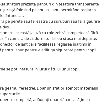
două straturi prezintă panouri din țesătură transparente
 ușurință folosind palanul cu lanț, permițând reglarea
let întunecat.
ră pe perete sau fereastră cu șuruburi sau fără găurire
e dvs.
 modern, această jaluză cu role zebră completează fără
losi în camera de zi, dormitor, birou și așa mai departe.
onector de lanț care facilitează reglarea înălțimii în
mă pentru șnur pentru a adăuga siguranță pentru copii.
ile se pot înfăşura în jurul gâtului unui copil.
ra geamul ferestrei. Doar un sfat prietenos: materialul
 suporturile.
acoperire completă, adăugați doar 4,1 cm la lățimea