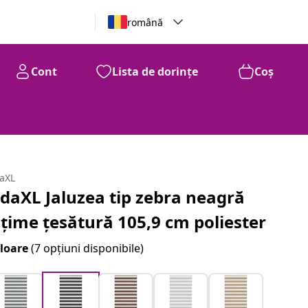
română
Cont
Lista de dorințe
Coș
daXL
idaXL Jaluzea tip zebra neagră
ățime țesătură 105,9 cm poliester
loare
(7 opțiuni disponibile)