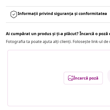
Informații privind siguranța și conformitatea
Ai cumpărat un produs și ți-a plăcut? Încarcă o poză c
Fotografia ta poate ajuta alți clienți. Folosește link-ul d
Încarcă poză