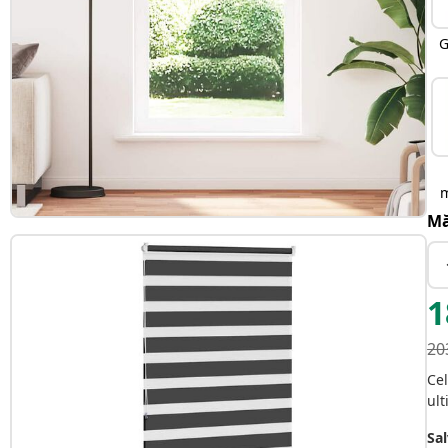
G
Mă
1
20
Cel
ult
Sal