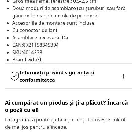
Grosimea ramei ferestrei: 0,5-2,5 cm
Două moduri de asamblare (cu șuruburi sau fără
găurire folosind console de prindere)
Accesoriile de montare sunt incluse.
Cu conector de lant
Asamblare necesară: Da
EAN:8721158345394
SKU:4014238
Brand:vidaXL
Informații privind siguranța și
conformitatea
Ai cumpărat un produs și ți-a plăcut? Încarcă
o poză cu el!
Fotografia ta poate ajuta alți clienți. Folosește link-ul
de mai jos pentru a începe.