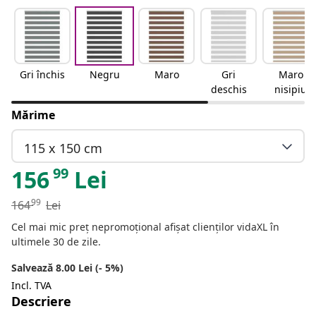
Gri închis
Negru
Maro
Gri
Maro
deschis
nisipiu
Mărime
115 x 150 cm
99
156
Lei
99
164
Lei
Cel mai mic preț nepromoțional afișat clienților vidaXL în
ultimele 30 de zile.
Salvează 8.00 Lei (- 5%)
Incl. TVA
Descriere