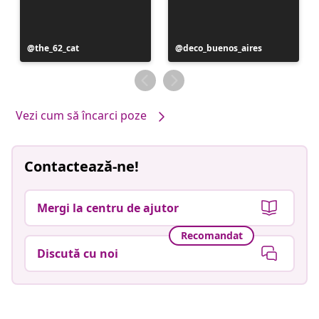
Postare
the_62_cat
Postare
deco_buenos_aires
publicată
publicată
de
de
Vezi cum să încarci poze
Contactează-ne!
Mergi la centru de ajutor
Recomandat
Discută cu noi