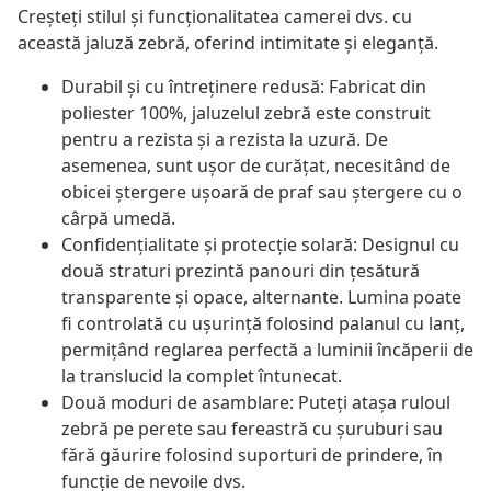
Creșteți stilul și funcționalitatea camerei dvs. cu
această jaluză zebră, oferind intimitate și eleganță.
Durabil și cu întreținere redusă: Fabricat din
poliester 100%, jaluzelul zebră este construit
pentru a rezista și a rezista la uzură. De
asemenea, sunt ușor de curățat, necesitând de
obicei ștergere ușoară de praf sau ștergere cu o
cârpă umedă.
Confidențialitate și protecție solară: Designul cu
două straturi prezintă panouri din țesătură
transparente și opace, alternante. Lumina poate
fi controlată cu ușurință folosind palanul cu lanț,
permițând reglarea perfectă a luminii încăperii de
la translucid la complet întunecat.
Două moduri de asamblare: Puteți atașa ruloul
zebră pe perete sau fereastră cu șuruburi sau
fără găurire folosind suporturi de prindere, în
funcție de nevoile dvs.