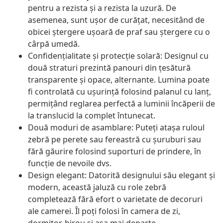
pentru a rezista și a rezista la uzură. De
asemenea, sunt ușor de curățat, necesitând de
obicei ștergere ușoară de praf sau ștergere cu o
cârpă umedă.
Confidențialitate și protecție solară: Designul cu
două straturi prezintă panouri din țesătură
transparente și opace, alternante. Lumina poate
fi controlată cu ușurință folosind palanul cu lanț,
permițând reglarea perfectă a luminii încăperii de
la translucid la complet întunecat.
Două moduri de asamblare: Puteți atașa ruloul
zebră pe perete sau fereastră cu șuruburi sau
fără găurire folosind suporturi de prindere, în
funcție de nevoile dvs.
Design elegant: Datorită designului său elegant și
modern, această jaluză cu role zebră
completează fără efort o varietate de decoruri
ale camerei. Îl poți folosi în camera de zi,