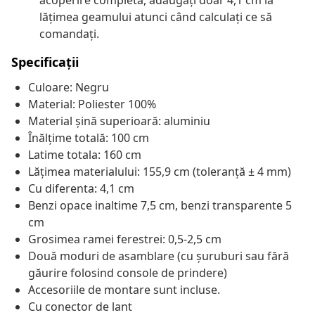
acoperire completă, adăugați doar 4,1 cm la
lățimea geamului atunci când calculați ce să
comandați.
Specificații
Culoare: Negru
Material: Poliester 100%
Material șină superioară: aluminiu
Înălțime totală: 100 cm
Latime totala: 160 cm
Lățimea materialului: 155,9 cm (toleranță ± 4 mm)
Cu diferenta: 4,1 cm
Benzi opace inaltime 7,5 cm, benzi transparente 5
cm
Grosimea ramei ferestrei: 0,5-2,5 cm
Două moduri de asamblare (cu șuruburi sau fără
găurire folosind console de prindere)
Accesoriile de montare sunt incluse.
Cu conector de lant