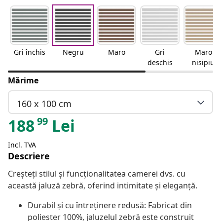
Gri închis
Negru
Maro
Gri
Maro
deschis
nisipiu
Mărime
160 x 100 cm
99
188
Lei
Incl. TVA
Descriere
Creșteți stilul și funcționalitatea camerei dvs. cu
această jaluză zebră, oferind intimitate și eleganță.
Durabil și cu întreținere redusă: Fabricat din
poliester 100%, jaluzelul zebră este construit