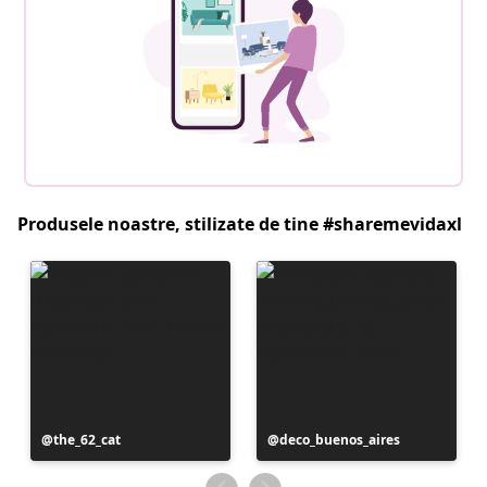
Produsele noastre, stilizate de tine #sharemevidaxl
Postare
the_62_cat
Postare
deco_buenos_aires
publicată
publicată
de
de