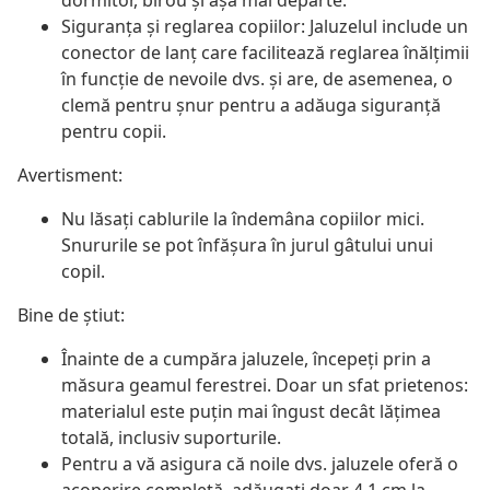
dormitor, birou și așa mai departe.
Siguranța și reglarea copiilor: Jaluzelul include un
conector de lanț care facilitează reglarea înălțimii
în funcție de nevoile dvs. și are, de asemenea, o
clemă pentru șnur pentru a adăuga siguranță
pentru copii.
Avertisment:
Nu lăsați cablurile la îndemâna copiilor mici.
Snururile se pot înfăşura în jurul gâtului unui
copil.
Bine de știut:
Înainte de a cumpăra jaluzele, începeți prin a
măsura geamul ferestrei. Doar un sfat prietenos:
materialul este puțin mai îngust decât lățimea
totală, inclusiv suporturile.
Pentru a vă asigura că noile dvs. jaluzele oferă o