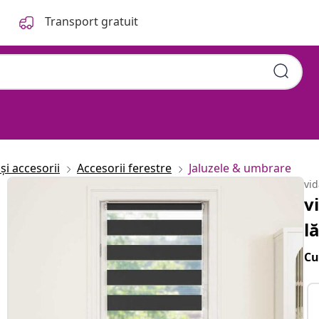
Transport gratuit
și accesorii
Accesorii ferestre
Jaluzele & umbrare
vi
v
l
Cu