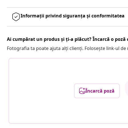
Informații privind siguranța și conformitatea
Ai cumpărat un produs și ți-a plăcut? Încarcă o poză c
Fotografia ta poate ajuta alți clienți. Folosește link-ul d
Încarcă poză