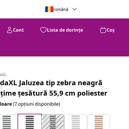
română
Cont
Lista de dorințe
Coș
daXL
idaXL Jaluzea tip zebra neagră
ățime țesătură 55,9 cm poliester
loare
(7 opțiuni disponibile)