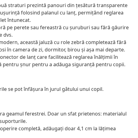
două straturi prezintă panouri din țesătură transparente
 ușurință folosind palanul cu lanț, permițând reglarea
let întunecat.
ră pe perete sau fereastră cu șuruburi sau fără găurire
e dvs.
 modern, această jaluză cu role zebră completează fără
losi în camera de zi, dormitor, birou și așa mai departe.
onector de lanț care facilitează reglarea înălțimii în
mă pentru șnur pentru a adăuga siguranță pentru copii.
ile se pot înfăşura în jurul gâtului unui copil.
ra geamul ferestrei. Doar un sfat prietenos: materialul
 suporturile.
acoperire completă, adăugați doar 4,1 cm la lățimea