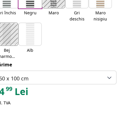
ri închis
Negru
Maro
Gri
Maro
deschis
nisipiu
Bej
Alb
marmora
t
rime
60 x 100 cm
99
4
Lei
l. TVA