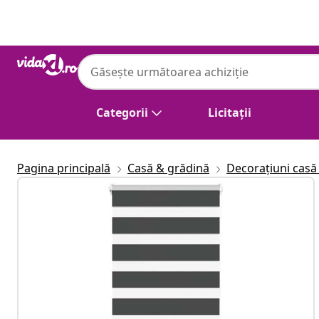
Anterior
Următor
Categorii
Licitații
Pagina principală
Casă & grădină
Decorațiuni casă 