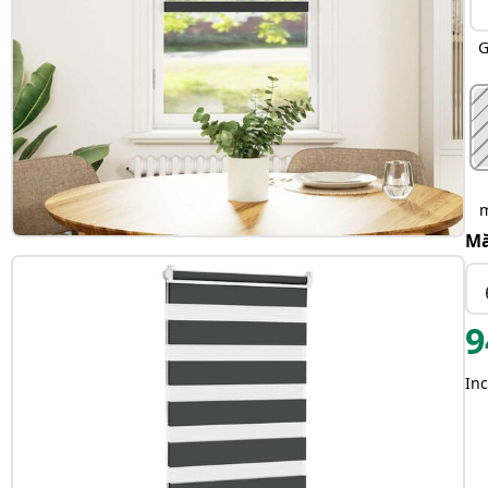
G
Mă
9
Inc