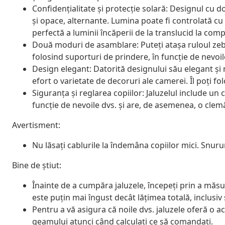
Confidențialitate și protecție solară: Designul cu 
și opace, alternante. Lumina poate fi controlată cu
perfectă a luminii încăperii de la translucid la comp
Două moduri de asamblare: Puteți atașa ruloul zeb
folosind suporturi de prindere, în funcție de nevoil
Design elegant: Datorită designului său elegant și
efort o varietate de decoruri ale camerei. Îl poți fo
Siguranța și reglarea copiilor: Jaluzelul include un c
funcție de nevoile dvs. și are, de asemenea, o cle
Avertisment:
Nu lăsați cablurile la îndemâna copiilor mici. Snurur
Bine de știut:
Înainte de a cumpăra jaluzele, începeți prin a măsu
este puțin mai îngust decât lățimea totală, inclusiv
Pentru a vă asigura că noile dvs. jaluzele oferă o 
geamului atunci când calculați ce să comandați.