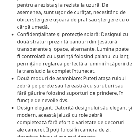
pentru a rezista și a rezista la uzură. De
asemenea, sunt ușor de curățat, necesitând de
obicei ștergere ușoară de praf sau ștergere cu o
cârpă umedă.
Confidențialitate și protecție solară: Designul cu
două straturi prezintă panouri din țesătură
transparente și opace, alternante. Lumina poate
fi controlată cu ușurință folosind palanul cu lanț,
permițând reglarea perfectă a luminii încăperii de
la translucid la complet întunecat.
Două moduri de asamblare: Puteți atașa ruloul
zebră pe perete sau fereastră cu șuruburi sau
fără găurire folosind suporturi de prindere, în
funcție de nevoile dvs.
Design elegant: Datorită designului său elegant și
modern, această jaluză cu role zebră
completează fără efort o varietate de decoruri
ale camerei. Îl poți folosi în camera de zi,