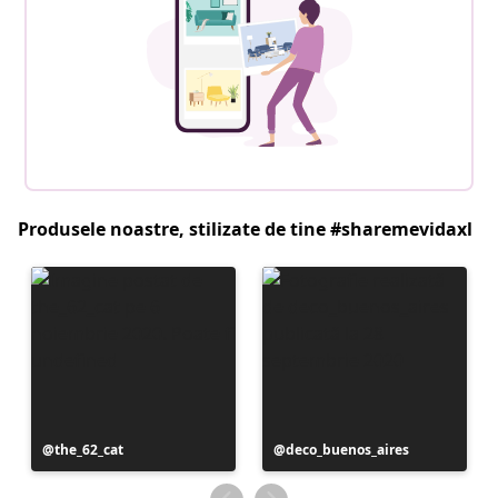
Produsele noastre, stilizate de tine #sharemevidaxl
Postare
the_62_cat
Postare
deco_buenos_aires
publicată
publicată
de
de