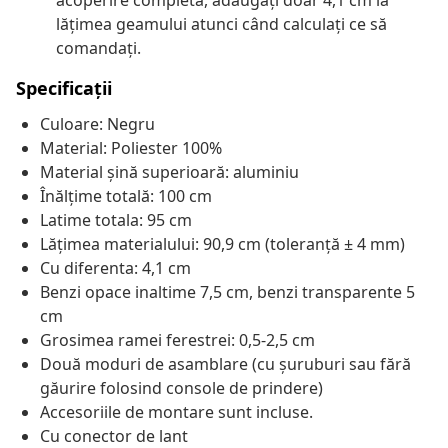
acoperire completă, adăugați doar 4,1 cm la
lățimea geamului atunci când calculați ce să
comandați.
Specificații
Culoare: Negru
Material: Poliester 100%
Material șină superioară: aluminiu
Înălțime totală: 100 cm
Latime totala: 95 cm
Lățimea materialului: 90,9 cm (toleranță ± 4 mm)
Cu diferenta: 4,1 cm
Benzi opace inaltime 7,5 cm, benzi transparente 5
cm
Grosimea ramei ferestrei: 0,5-2,5 cm
Două moduri de asamblare (cu șuruburi sau fără
găurire folosind console de prindere)
Accesoriile de montare sunt incluse.
Cu conector de lant