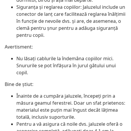
dormitor, birou și așa mai departe.
Siguranța și reglarea copiilor: Jaluzelul include un
conector de lanț care facilitează reglarea înălțimii
în funcție de nevoile dvs. și are, de asemenea, o
clemă pentru șnur pentru a adăuga siguranță
pentru copii.
Avertisment:
Nu lăsați cablurile la îndemâna copiilor mici.
Snururile se pot înfăşura în jurul gâtului unui
copil.
Bine de știut:
Înainte de a cumpăra jaluzele, începeți prin a
măsura geamul ferestrei. Doar un sfat prietenos:
materialul este puțin mai îngust decât lățimea
totală, inclusiv suporturile.
Pentru a vă asigura că noile dvs. jaluzele oferă o