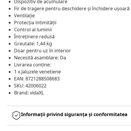
Dispozitiv de acumulare
Fir de tragere pentru deschidere și închidere ușoară
Ventilație
Protecția intimității
Control al luminii
Întreținere redusă
Greutate: 1,44 kg
Doar pentru uz în interior
Necesită asamblare: Da
Livrarea conține:
1 x Jaluzele venetiene
EAN: 8721288508683
SKU: 42006022
Brand: vidaXL
Informații privind siguranța și conformitatea