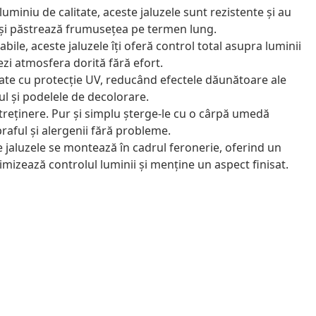
uminiu de calitate, aceste jaluzele sunt rezistente și au
își păstrează frumusețea pe termen lung.
bile, aceste jaluzele îți oferă control total asupra luminii
ezi atmosfera dorită fără efort.
ate cu protecție UV, reducând efectele dăunătoare ale
ul și podelele de decolorare.
treținere. Pur și simplu șterge-le cu o cârpă umedă
raful și alergenii fără probleme.
 jaluzele se montează în cadrul feronerie, oferind un
imizează controlul luminii și menține un aspect finisat.