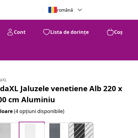
română
Cont
Lista de dorințe
Coș
daXL
idaXL Jaluzele venetiene Alb 220 x
00 cm Aluminiu
loare
(4 opțiuni disponibile)