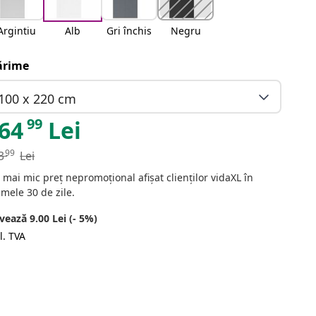
Argintiu
Alb
Gri închis
Negru
rime
100 x 220 cm
99
64
Lei
99
3
Lei
 mai mic preț nepromoțional afișat clienților vidaXL în
imele 30 de zile.
vează 9.00 Lei (- 5%)
l. TVA