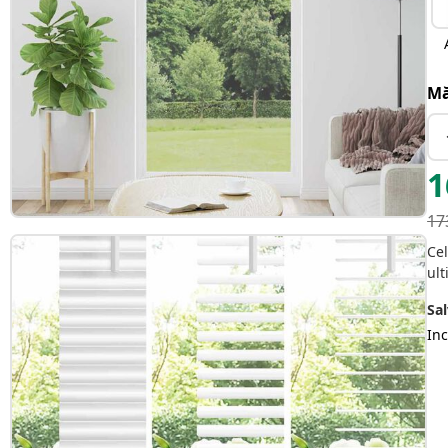
Mă
1
17
Cel
ult
Sal
Inc