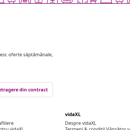
mesc oferte săptămânale,
etragere din contract
vidaXL
filiere
Despre vidaXL
ntru vidaXL
Termeni & condiții Vânzător 