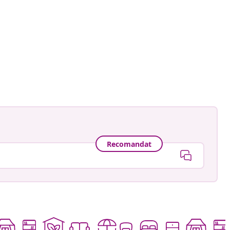
ă
Recomandat