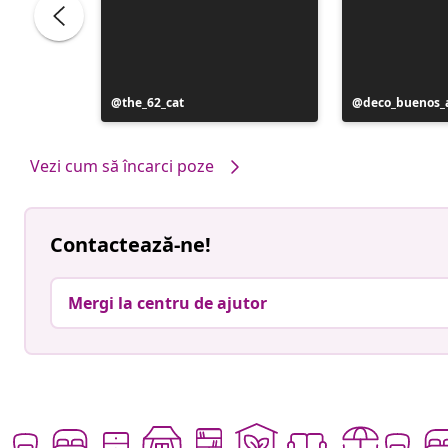
Postare
the_62_cat
Postare
deco_buenos_a
publicată
publicată
de
de
Vezi cum să încarci poze
Contactează-ne!
Mergi la centru de ajutor