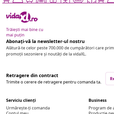
Trăiești mai bine cu
mai puțin
Abonați-vă la newsletter-ul nostru
Alătură-te celor peste 700.000 de cumpărători care pri
promoții sezoniere și noutăți de la vidaXL.
Retragere din contract
R
Trimite o cerere de retragere pentru comanda ta.
Serviciu clienți
Business
Urmărește-ți comanda
Program de a
Contul meu
Producție pe