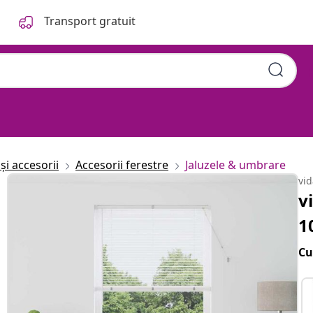
Transport gratuit
și accesorii
Accesorii ferestre
Jaluzele & umbrare
vi
v
1
Cu