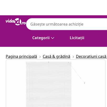
Anterior
Următor
Categorii
Licitații
Pagina principală
Casă & grădină
Decorațiuni casă 