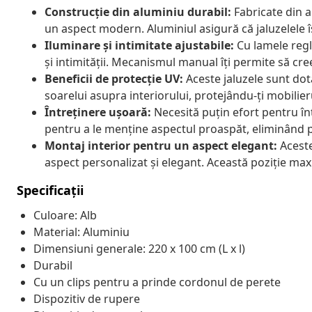
Construcție din aluminiu durabil:
Fabricate din al
un aspect modern. Aluminiul asigură că jaluzelele 
Iluminare și intimitate ajustabile:
Cu lamele regla
și intimității. Mecanismul manual îți permite să cre
Beneficii de protecție UV:
Aceste jaluzele sunt dot
soarelui asupra interiorului, protejându-ți mobilier
Întreținere ușoară:
Necesită puțin efort pentru în
pentru a le menține aspectul proaspăt, eliminând p
Montaj interior pentru un aspect elegant:
Aceste
aspect personalizat și elegant. Această poziție max
Specificații
Culoare: Alb
Material: Aluminiu
Dimensiuni generale: 220 x 100 cm (L x l)
Durabil
Cu un clips pentru a prinde cordonul de perete
Dispozitiv de rupere