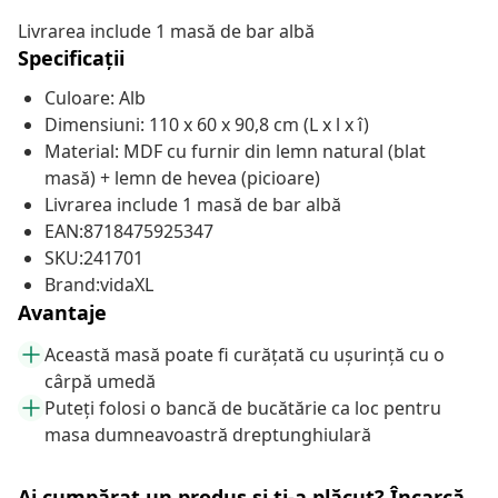
Livrarea include 1 masă de bar albă
Specificații
Culoare: Alb
Dimensiuni: 110 x 60 x 90,8 cm (L x l x î)
Material: MDF cu furnir din lemn natural (blat
masă) + lemn de hevea (picioare)
Livrarea include 1 masă de bar albă
EAN:8718475925347
SKU:241701
Brand:vidaXL
Avantaje
Această masă poate fi curățată cu ușurință cu o
cârpă umedă
Puteți folosi o bancă de bucătărie ca loc pentru
masa dumneavoastră dreptunghiulară
Ai cumpărat un produs și ți-a plăcut? Încarcă