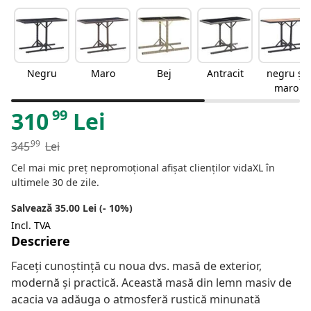
Negru
Maro
Bej
Antracit
negru și
maro
99
310
Lei
99
345
Lei
Cel mai mic preț nepromoțional afișat clienților vidaXL în
ultimele 30 de zile.
Salvează 35.00 Lei (- 10%)
Incl. TVA
Descriere
Faceți cunoștință cu noua dvs. masă de exterior,
modernă și practică. Această masă din lemn masiv de
acacia va adăuga o atmosferă rustică minunată