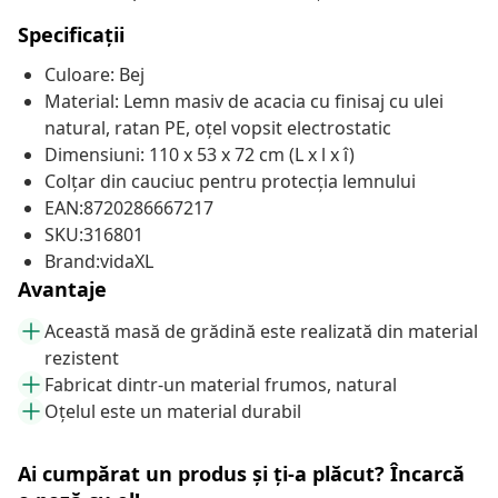
Specificații
Culoare: Bej
Material: Lemn masiv de acacia cu finisaj cu ulei
natural, ratan PE, oțel vopsit electrostatic
Dimensiuni: 110 x 53 x 72 cm (L x l x î)
Colțar din cauciuc pentru protecția lemnului
EAN:8720286667217
SKU:316801
Brand:vidaXL
Avantaje
Această masă de grădină este realizată din material
rezistent
Fabricat dintr-un material frumos, natural
Oțelul este un material durabil
Ai cumpărat un produs și ți-a plăcut? Încarcă