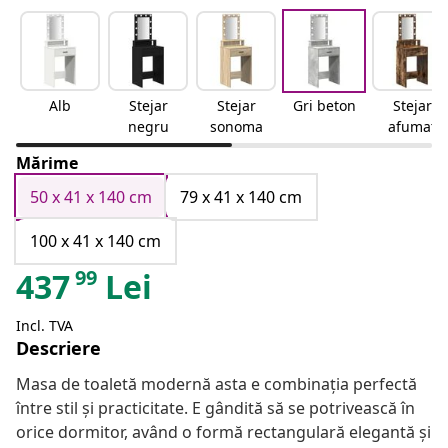
Alb
Stejar
Stejar
Gri beton
Stejar
negru
sonoma
afumat
Mărime
50 x 41 x 140 cm
79 x 41 x 140 cm
100 x 41 x 140 cm
99
437
Lei
Incl. TVA
Descriere
Masa de toaletă modernă asta e combinația perfectă
între stil și practicitate. E gândită să se potrivească în
orice dormitor, având o formă rectangulară elegantă și