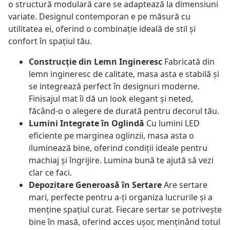
o structură modulară care se adaptează la dimensiuni
variate. Designul contemporan e pe măsură cu
utilitatea ei, oferind o combinație ideală de stil și
confort în spațiul tău.
Construcție din Lemn Ingineresc
Fabricată din
lemn ingineresc de calitate, masa asta e stabilă și
se integrează perfect în designuri moderne.
Finisajul mat îi dă un look elegant și neted,
făcând-o o alegere de durată pentru decorul tău.
Lumini Integrate în Oglindă
Cu lumini LED
eficiente pe marginea oglinzii, masa asta o
iluminează bine, oferind condiții ideale pentru
machiaj și îngrijire. Lumina bună te ajută să vezi
clar ce faci.
Depozitare Generoasă în Sertare
Are sertare
mari, perfecte pentru a-ți organiza lucrurile și a
menține spațiul curat. Fiecare sertar se potrivește
bine în masă, oferind acces ușor, menținând totul