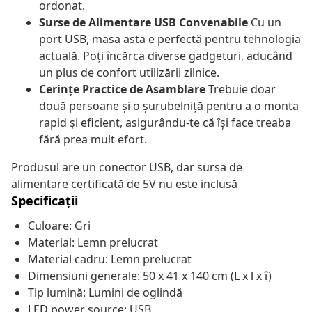
ordonat.
Surse de Alimentare USB Convenabile
Cu un
port USB, masa asta e perfectă pentru tehnologia
actuală. Poți încărca diverse gadgeturi, aducând
un plus de confort utilizării zilnice.
Cerințe Practice de Asamblare
Trebuie doar
două persoane și o șurubelniță pentru a o monta
rapid și eficient, asigurându-te că își face treaba
fără prea mult efort.
Produsul are un conector USB, dar sursa de
alimentare certificată de 5V nu este inclusă
Specificații
Culoare: Gri
Material: Lemn prelucrat
Material cadru: Lemn prelucrat
Dimensiuni generale: 50 x 41 x 140 cm (L x l x î)
Tip lumină: Lumini de oglindă
LED power source: USB