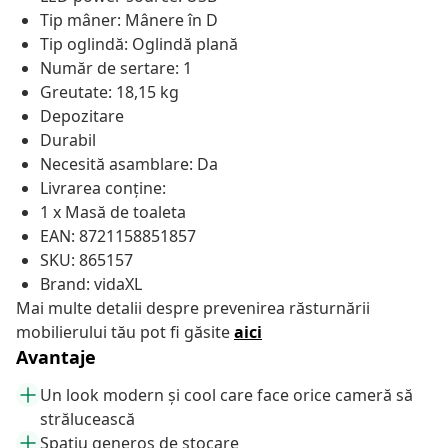
Tip mâner: Mânere în D
Tip oglindă: Oglindă plană
Număr de sertare: 1
Greutate: 18,15 kg
Depozitare
Durabil
Necesită asamblare: Da
Livrarea conține:
1 x Masă de toaleta
EAN: 8721158851857
SKU: 865157
Brand: vidaXL
Mai multe detalii despre prevenirea răsturnării
mobilierului tău pot fi găsite
aici
Avantaje
Un look modern și cool care face orice cameră să
strălucească
Spațiu generos de stocare