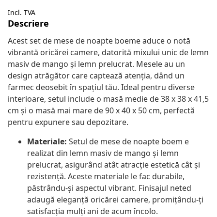
Incl. TVA
Descriere
Acest set de mese de noapte boeme aduce o notă
vibrantă oricărei camere, datorită mixului unic de lemn
masiv de mango și lemn prelucrat. Mesele au un
design atrăgător care captează atenția, dând un
farmec deosebit în spațiul tău. Ideal pentru diverse
interioare, setul include o masă medie de 38 x 38 x 41,5
cm și o masă mai mare de 90 x 40 x 50 cm, perfectă
pentru expunere sau depozitare.
Materiale:
Setul de mese de noapte boem e
realizat din lemn masiv de mango și lemn
prelucrat, asigurând atât atracție estetică cât și
rezistență. Aceste materiale le fac durabile,
păstrându-și aspectul vibrant. Finisajul neted
adaugă eleganță oricărei camere, promițându-ți
satisfacția mulți ani de acum încolo.