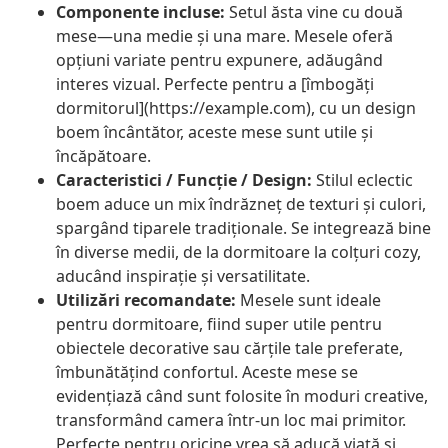
Componente incluse:
Setul ăsta vine cu două
mese—una medie și una mare. Mesele oferă
opțiuni variate pentru expunere, adăugând
interes vizual. Perfecte pentru a [îmbogăți
dormitorul](https://example.com), cu un design
boem încântător, aceste mese sunt utile și
încăpătoare.
Caracteristici / Funcție / Design:
Stilul eclectic
boem aduce un mix îndrăzneț de texturi și culori,
spargând tiparele tradiționale. Se integrează bine
în diverse medii, de la dormitoare la colțuri cozy,
aducând inspirație și versatilitate.
Utilizări recomandate:
Mesele sunt ideale
pentru dormitoare, fiind super utile pentru
obiectele decorative sau cărțile tale preferate,
îmbunătățind confortul. Aceste mese se
evidențiază când sunt folosite în moduri creative,
transformând camera într-un loc mai primitor.
Perfecte pentru oricine vrea să aducă viață și