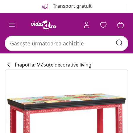
Anterior
Următor
Transport gratuit
Înapoi la: Măsuțe decorative living