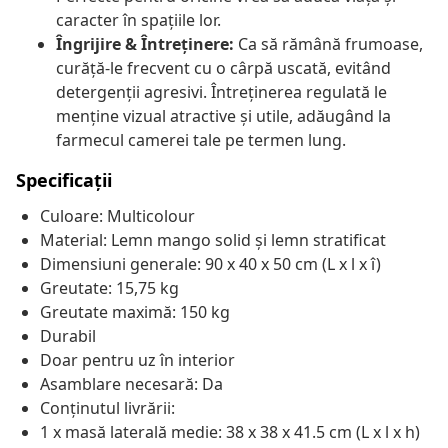
caracter în spațiile lor.
Îngrijire & Întreținere:
Ca să rămână frumoase,
curăță-le frecvent cu o cârpă uscată, evitând
detergenții agresivi. Întreținerea regulată le
menține vizual atractive și utile, adăugând la
farmecul camerei tale pe termen lung.
Specificații
Culoare: Multicolour
Material: Lemn mango solid și lemn stratificat
Dimensiuni generale: 90 x 40 x 50 cm (L x l x î)
Greutate: 15,75 kg
Greutate maximă: 150 kg
Durabil
Doar pentru uz în interior
Asamblare necesară: Da
Conținutul livrării:
1 x masă laterală medie: 38 x 38 x 41.5 cm (L x l x h)