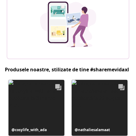
Produsele noastre, stilizate de tine #sharemevidaxl
Postare
cosylife_with_ada
Postare
nathaliesalamaat
publicată
publicată