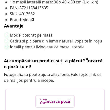
1 x masă laterală mare: 90 x 40 x 50 cm (L x l x h)
EAN: 8721158413635
SKU: 4017582
Brand: vidaXL
Avantaje
Model colorat pe masă
Cadru și picioare din lemn natural, vopsite în roșu
Ideală pentru living sau ca masă laterală
Ai cumpărat un produs și ți-a plăcut? Încarcă
o poză cu el!
Fotografia ta poate ajuta alți clienți. Folosește link-ul
de mai jos pentru a începe.
Încarcă poză