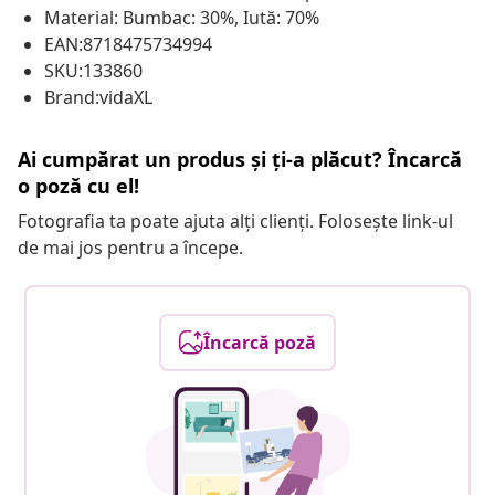
Material: Bumbac: 30%, Iută: 70%
EAN:8718475734994
SKU:133860
Brand:vidaXL
Ai cumpărat un produs și ți-a plăcut? Încarcă
o poză cu el!
Fotografia ta poate ajuta alți clienți. Folosește link-ul
de mai jos pentru a începe.
Încarcă poză