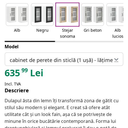
Alb
Negru
Stejar
Gri beton
Alb
sonoma
lucios
Model
cabinet de perete din sticlă (1 ușă) - lățime 40 cm, înălțime 80 cm
99
635
Lei
Incl. TVA
Descriere
Dulapul ăsta din lemn îți transformă zona de gătit cu
stilul său modern și elegant. E creat să ofere atât
utilitate cât și un look fain, așa că se potrivește de
minune în orice bucătărie contemporană. Forma lui