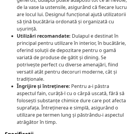
generos, dulapul poate adăposti tot ce ai nevoie,
de la vase la ustensile, asigurând că fiecare lucru
are locul lui. Designul funcțional ajută utilizatorii
să țină bucătăria ordonată și organizată cu
ușurință.
Utilizări recomandate:
Dulapul e destinat în
principal pentru utilizare în interior, în bucătărie,
oferind soluții de depozitare pentru o gamă
variată de produse de gătit și dining. Se
potrivește perfect cu diverse amenajări, fiind
versatil atât pentru decoruri moderne, cât și
tradiționale.
Îngrijire și întreținere:
Pentru a-i păstra
aspectul fain, curăță-l cu o cârpă uscată, fără să
folosești substanțe chimice dure care pot afecta
suprafața. Întreținerea e simplă, asigurând o
utilizare pe termen lung și păstrându-i aspectul
atrăgător în timp.