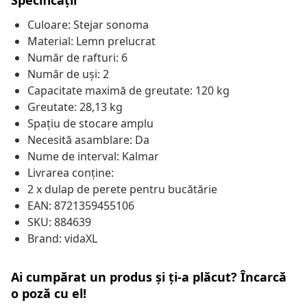
Specificații
Culoare: Stejar sonoma
Material: Lemn prelucrat
Număr de rafturi: 6
Număr de uși: 2
Capacitate maximă de greutate: 120 kg
Greutate: 28,13 kg
Spațiu de stocare amplu
Necesită asamblare: Da
Nume de interval: Kalmar
Livrarea conține:
2 x dulap de perete pentru bucătărie
EAN: 8721359455106
SKU: 884639
Brand: vidaXL
Ai cumpărat un produs și ți-a plăcut? Încarcă
o poză cu el!