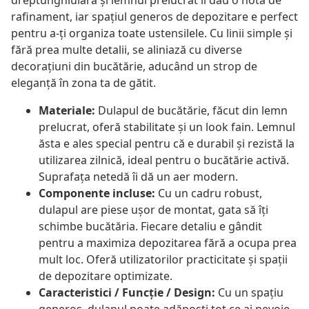
dreptunghiulară și lemnul prelucrat îi dau o notă de
rafinament, iar spațiul generos de depozitare e perfect
pentru a-ți organiza toate ustensilele. Cu linii simple și
fără prea multe detalii, se aliniază cu diverse
decorațiuni din bucătărie, aducând un strop de
eleganță în zona ta de gătit.
Materiale:
Dulapul de bucătărie, făcut din lemn
prelucrat, oferă stabilitate și un look fain. Lemnul
ăsta e ales special pentru că e durabil și rezistă la
utilizarea zilnică, ideal pentru o bucătărie activă.
Suprafața netedă îi dă un aer modern.
Componente incluse:
Cu un cadru robust,
dulapul are piese ușor de montat, gata să îți
schimbe bucătăria. Fiecare detaliu e gândit
pentru a maximiza depozitarea fără a ocupa prea
mult loc. Oferă utilizatorilor practicitate și spații
de depozitare optimizate.
Caracteristici / Funcție / Design:
Cu un spațiu