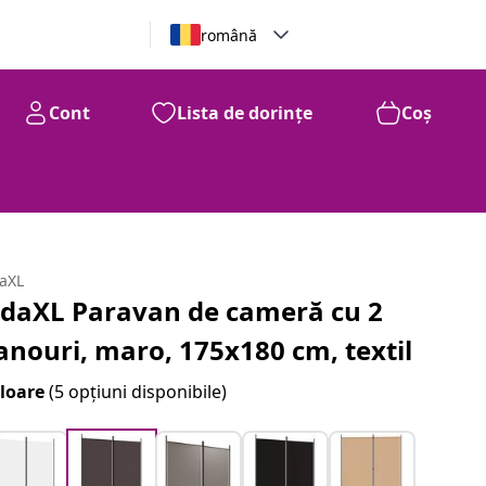
română
Cont
Lista de dorințe
Coș
daXL
idaXL Paravan de cameră cu 2
anouri, maro, 175x180 cm, textil
loare
(5 opțiuni disponibile)