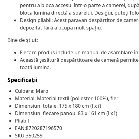
pentru a bloca accesul într-o parte a camerei, după n
bloca lumina directă a soarelui. Desigur, puteți fol
Design pliabil: Acest paravan despărțitor de cameră 
depozitat fără a ocupa mult spațiu.
Bine de știut:
Fiecare produs include un manual de asamblare în c
Această țesătură despărțitoare de cameră permite lu
toată lumina.
Specificații
Culoare: Maro
Material: Material textil (poliester 100%), fier
Dimensiuni totale: 175 x 180 cm (l x î)
Dimensiuni fiecare panou: 83 x 161 cm (l x î)
Pliabil
EAN:8720287196570
SKU:350259