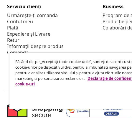
Serviciu clienți
Business
Urmărește-ți comanda
Program de a
Contul meu
Producție pe
Plată
Colaborări d
Expediere și Livrare
Retur
Informații despre produs
Comandă
Făcând clic pe „Acceptați toate cookie-urile”, sunteți de acord cu s
cookie-urilor pe dispozitivul dvs. pentru a îmbunătăți navigarea pe 
pentru a analiza utilizarea site-ului și pentru a ajuta eforturile noas
marketing si personalizarea reclamelor. .
Declarație de confidenț
cookie-uri