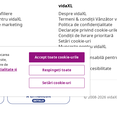
vidaXL
filiere
Despre vidaXL
ntru vidaXL
Termeni & condiții Vânzător 
e marketing
Politica de confidențialitate
Declarație privind cookie-uril
Condiții de livrare prioritară
Setări cookie-uri
Muncește pentru vidaXL
Securitate
tocarea
Persoană responsabilă pentr
Accept toate cookie-urile
site,
Politica de EPR
tre de
Declarație de accesibilitate
ialitate și
Respingeți toate
Setări cookie-uri
© 2008-2026 vidaXL