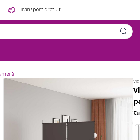
Transport gratuit
cameră
vi
v
p
Cu