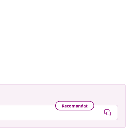
e_a_bohemian
ă
Recomandat