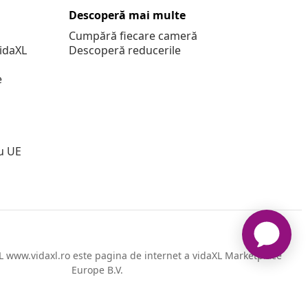
Descoperă mai multe
Cumpără fiecare cameră
vidaXL
Descoperă reducerile
e
u UE
 www.vidaxl.ro este pagina de internet a vidaXL Marketplace
Europe B.V.