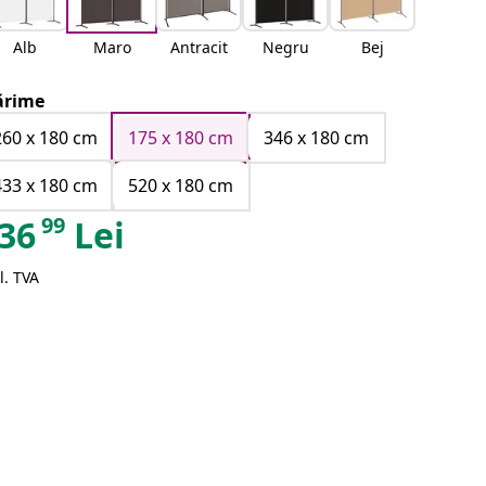
Alb
Maro
Antracit
Negru
Bej
rime
260 x 180 cm
175 x 180 cm
346 x 180 cm
433 x 180 cm
520 x 180 cm
99
36
Lei
l. TVA