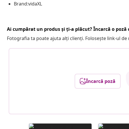
Brand:vidaXL
Ai cumpărat un produs și ți-a plăcut? Încarcă o poză c
Fotografia ta poate ajuta alți clienți. Folosește link-ul d
Încarcă poză