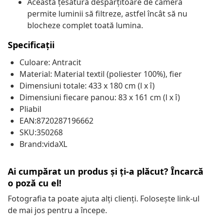
Această țesătură despărțitoare de cameră
permite luminii să filtreze, astfel încât să nu
blocheze complet toată lumina.
Specificații
Culoare: Antracit
Material: Material textil (poliester 100%), fier
Dimensiuni totale: 433 x 180 cm (l x î)
Dimensiuni fiecare panou: 83 x 161 cm (l x î)
Pliabil
EAN:8720287196662
SKU:350268
Brand:vidaXL
Ai cumpărat un produs și ți-a plăcut? Încarcă
o poză cu el!
Fotografia ta poate ajuta alți clienți. Folosește link-ul
de mai jos pentru a începe.