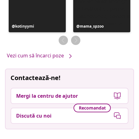
Postare
kotinyymi
Postare
mama_spzoo
publicată
publicată
de
de
Vezi cum să încarci poze
Contactează-ne!
Mergi la centru de ajutor
Recomandat
Discută cu noi