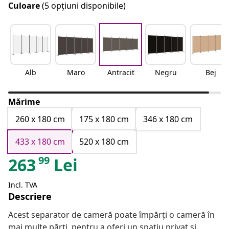
Culoare
(5 opțiuni disponibile)
Alb
Maro
Antracit
Negru
Bej
Mărime
260 x 180 cm
175 x 180 cm
346 x 180 cm
433 x 180 cm
520 x 180 cm
99
263
Lei
Incl. TVA
Descriere
Acest separator de cameră poate împărți o cameră în
mai multe părți, pentru a oferi un spațiu privat și