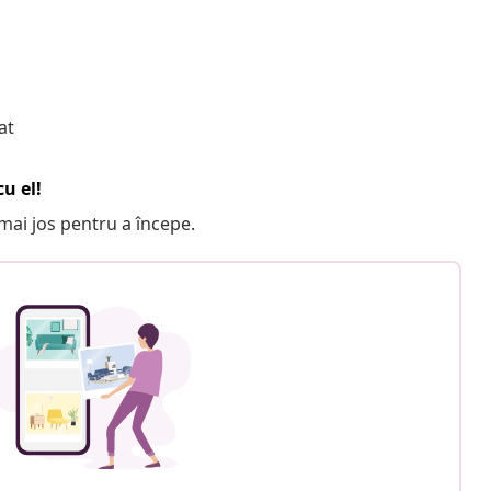
at
u el!
e mai jos pentru a începe.