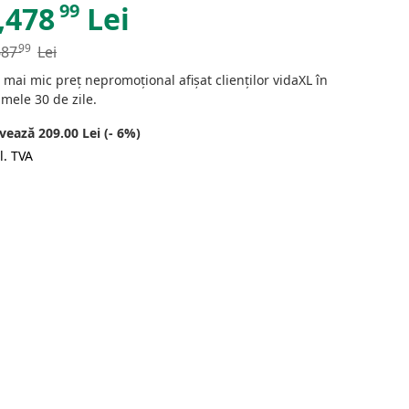
99
,478
Lei
99
687
Lei
 mai mic preț nepromoțional afișat clienților vidaXL în
imele 30 de zile.
vează 209.00 Lei (- 6%)
l. TVA