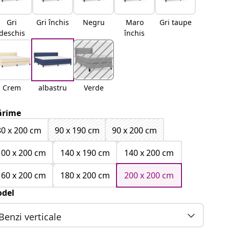
Gri
Gri închis
Negru
Maro
Gri taupe
deschis
închis
Crem
albastru
Verde
rime
80 x 200 cm
90 x 190 cm
90 x 200 cm
100 x 200 cm
140 x 190 cm
140 x 200 cm
160 x 200 cm
180 x 200 cm
200 x 200 cm
del
Benzi verticale