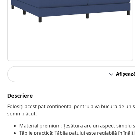
Afișeaz
Descriere
Folosiți acest pat continental pentru a vă bucura de un
somn plăcut.
Material premium: Țesătura are un aspect simplu și b
Tăblie practică: Tăblia patului este reglabilă în înă