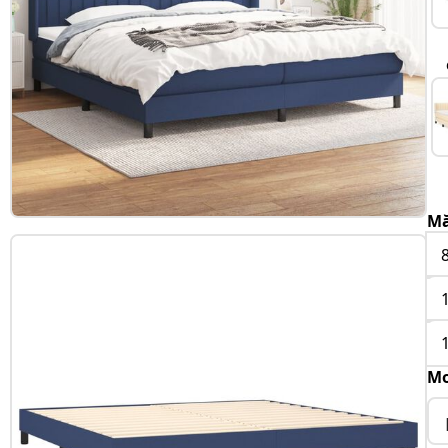
Mă
Mo