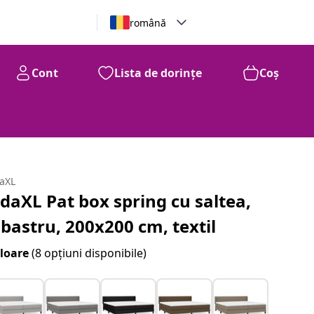
română
Cont
Lista de dorințe
Coș
daXL
idaXL Pat box spring cu saltea,
lbastru, 200x200 cm, textil
loare
(8 opțiuni disponibile)