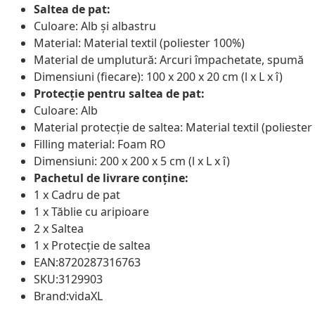
Saltea de pat:
Culoare: Alb și albastru
Material: Material textil (poliester 100%)
Material de umplutură: Arcuri împachetate, spumă
Dimensiuni (fiecare): 100 x 200 x 20 cm (l x L x î)
Protecție pentru saltea de pat:
Culoare: Alb
Material protecție de saltea: Material textil (polieste
Filling material: Foam RO
Dimensiuni: 200 x 200 x 5 cm (l x L x î)
Pachetul de livrare conține:
1 x Cadru de pat
1 x Tăblie cu aripioare
2 x Saltea
1 x Protecție de saltea
EAN:8720287316763
SKU:3129903
Brand:vidaXL