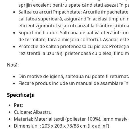
sprijin excelent pentru spate când stați așezat în pat
Saltea cu arcuri împachetate: Arcurile împachetate
calitatea superioară, asigurând în același timp un n
eficient zgomotul și șocul cauzat la trântire și înto
Suport mediu-dur: Salteaua de pat vă oferă într-un 
de fermitate, fără a micșora confortul. Așadar, est
Protecție de saltea prietenoasă cu pielea: Protecția
rezistentă la uzură și prietenoasă cu pielea, fiind m
Notă:
Din motive de igienă, salteaua nu poate fi returnat
Fiecare produs include un manual de asamblare în c
Specificații
Pat:
Culoare: Albastru
Material: Material textil (poliester 100%), lemn masiv
Dimensiuni : 203 x 203 x 78/88 cm (l x ad. x î)