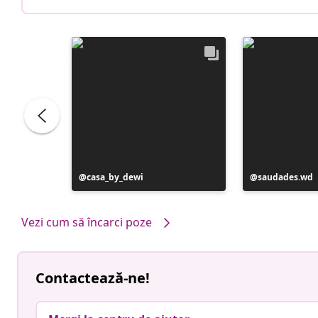
Postare
casa_by_dewi
Postare
saudades.wd
publicată
publicată
de
de
Vezi cum să încarci poze
Contactează-ne!