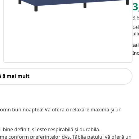
3
3,
Cel
ult
Sal
Inc
ă 8 mai mult
 somn bun noaptea! Vă oferă o relaxare maximă și un
ine definit, și este respirabilă și durabilă.
lțime conform preferințelor dvs. Tăblia patului vă oferă un