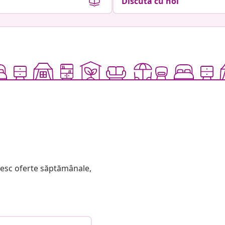
Discută cu noi
mesc oferte săptămânale,