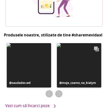
Produsele noastre, stilizate de tine #sharemevidaxl
Postare
saudades.wd
Postare
moje_czarno_na_bialym
publicată
publicată
de
de
Vezi cum să încarci poze