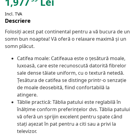
1,977
Lei
Incl. TVA
Descriere
Folosiți acest pat continental pentru a vă bucura de un
somn bun noaptea! Vă oferă o relaxare maximă și un
somn plăcut.
Catifea moale: Catifeaua este o țesătură moale,
luxoasă, care este recunoscută datorită fibrelor
sale dense tăiate uniform, cu o textură netedă.
Țesătura de catifea se distinge printr-o senzație
de moale deosebită, fiind confortabilă la
atingere.
Tăblie practică: Tăblia patului este reglabilă în
înălțime conform preferințelor dvs. Tăblia patului
vă oferă un sprijin excelent pentru spate când
stați așezat în pat pentru a citi sau a privi la
televizor.