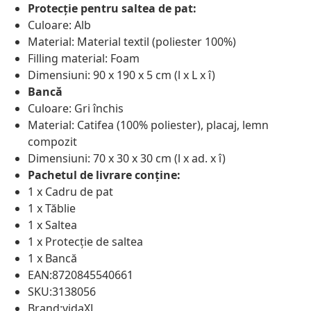
Protecție pentru saltea de pat:
Culoare: Alb
Material: Material textil (poliester 100%)
Filling material: Foam
Dimensiuni: 90 x 190 x 5 cm (l x L x î)
Bancă
Culoare: Gri închis
Material: Catifea (100% poliester), placaj, lemn
compozit
Dimensiuni: 70 x 30 x 30 cm (l x ad. x î)
Pachetul de livrare conține:
1 x Cadru de pat
1 x Tăblie
1 x Saltea
1 x Protecție de saltea
1 x Bancă
EAN:8720845540661
SKU:3138056
Brand:vidaXL