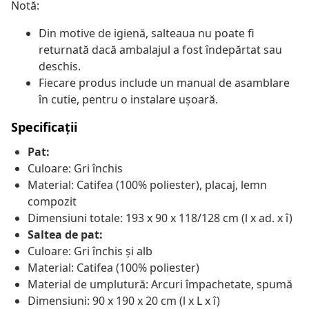
Notă:
Din motive de igienă, salteaua nu poate fi
returnată dacă ambalajul a fost îndepărtat sau
deschis.
Fiecare produs include un manual de asamblare
în cutie, pentru o instalare ușoară.
Specificații
Pat:
Culoare: Gri închis
Material: Catifea (100% poliester), placaj, lemn
compozit
Dimensiuni totale: 193 x 90 x 118/128 cm (l x ad. x î)
Saltea de pat:
Culoare: Gri închis și alb
Material: Catifea (100% poliester)
Material de umplutură: Arcuri împachetate, spumă
Dimensiuni: 90 x 190 x 20 cm (l x L x î)