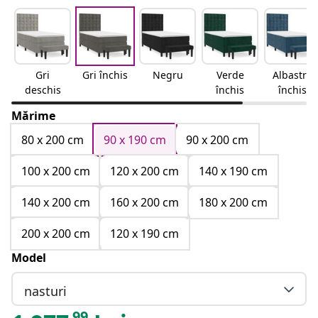
Gri
Gri închis
Negru
Verde
Albastru
deschis
închis
închis
Mărime
80 x 200 cm
90 x 190 cm
90 x 200 cm
100 x 200 cm
120 x 200 cm
140 x 190 cm
140 x 200 cm
160 x 200 cm
180 x 200 cm
200 x 200 cm
120 x 190 cm
Model
nasturi
99