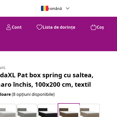
română
Cont
Lista de dorințe
Coș
daXL
idaXL Pat box spring cu saltea,
aro închis, 100x200 cm, textil
loare
(8 opțiuni disponibile)