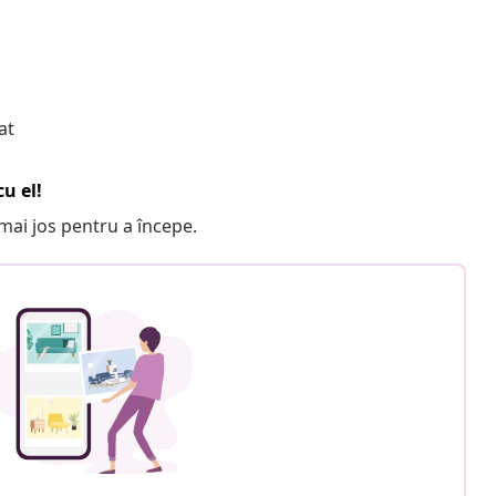
at
u el!
e mai jos pentru a începe.