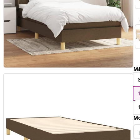
Mă
Mo