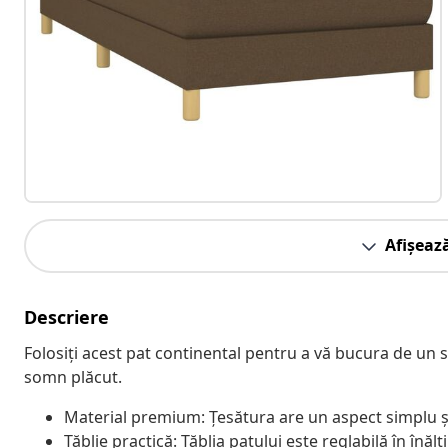
Afișeaz
Descriere
Folosiți acest pat continental pentru a vă bucura de un
somn plăcut.
Material premium: Țesătura are un aspect simplu și b
Tăblie practică: Tăblia patului este reglabilă în înă