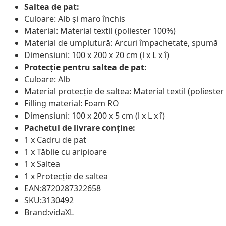
Saltea de pat:
Culoare: Alb și maro închis
Material: Material textil (poliester 100%)
Material de umplutură: Arcuri împachetate, spumă
Dimensiuni: 100 x 200 x 20 cm (l x L x î)
Protecție pentru saltea de pat:
Culoare: Alb
Material protecție de saltea: Material textil (polieste
Filling material: Foam RO
Dimensiuni: 100 x 200 x 5 cm (l x L x î)
Pachetul de livrare conține:
1 x Cadru de pat
1 x Tăblie cu aripioare
1 x Saltea
1 x Protecție de saltea
EAN:8720287322658
SKU:3130492
Brand:vidaXL