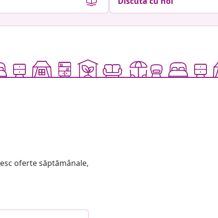
Discută cu noi
mesc oferte săptămânale,