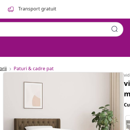
Transport gratuit
orii
Paturi & cadre pat
vi
v
m
Cu