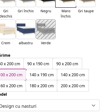
Gri
Gri închis
Negru
Maro
Gri taupe
deschis
închis
Crem
albastru
Verde
rime
80 x 200 cm
90 x 190 cm
90 x 200 cm
100 x 200 cm
140 x 190 cm
140 x 200 cm
160 x 200 cm
180 x 200 cm
200 x 200 cm
del
Design cu nasturi