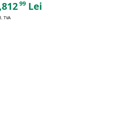
99
,812
Lei
l. TVA