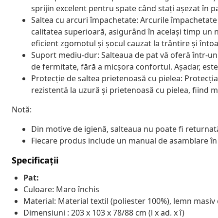
sprijin excelent pentru spate când stați așezat în pat
Saltea cu arcuri împachetate: Arcurile împachetate
calitatea superioară, asigurând în același timp un n
eficient zgomotul și șocul cauzat la trântire și înto
Suport mediu-dur: Salteaua de pat vă oferă într-un 
de fermitate, fără a micșora confortul. Așadar, est
Protecție de saltea prietenoasă cu pielea: Protecția
rezistentă la uzură și prietenoasă cu pielea, fiind m
Notă:
Din motive de igienă, salteaua nu poate fi returnat
Fiecare produs include un manual de asamblare în c
Specificații
Pat:
Culoare: Maro închis
Material: Material textil (poliester 100%), lemn masiv
Dimensiuni : 203 x 103 x 78/88 cm (l x ad. x î)