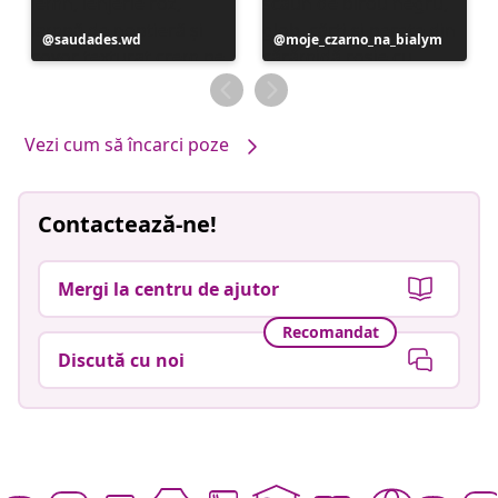
Postare
saudades.wd
Postare
moje_czarno_na_bialym
publicată
publicată
de
de
Vezi cum să încarci poze
Contactează-ne!
Mergi la centru de ajutor
Recomandat
Discută cu noi