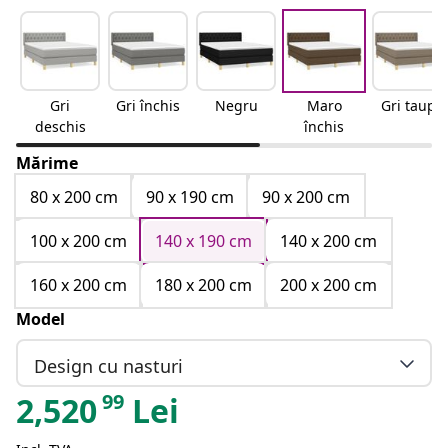
Gri
Gri închis
Negru
Maro
Gri taupe
deschis
închis
Mărime
80 x 200 cm
90 x 190 cm
90 x 200 cm
100 x 200 cm
140 x 190 cm
140 x 200 cm
160 x 200 cm
180 x 200 cm
200 x 200 cm
Model
Design cu nasturi
99
2,520
Lei