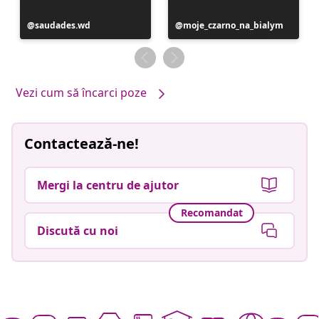
Postare
saudades.wd
Postare
moje_czarno_na_bialym
publicată
publicată
de
de
Vezi cum să încarci poze
Contactează-ne!
Mergi la centru de ajutor
Recomandat
Discută cu noi