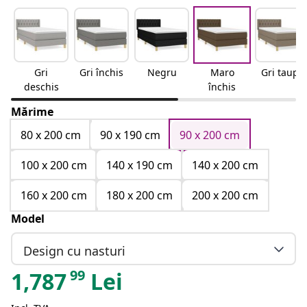
Gri
Gri închis
Negru
Maro
Gri taupe
deschis
închis
Mărime
80 x 200 cm
90 x 190 cm
90 x 200 cm
100 x 200 cm
140 x 190 cm
140 x 200 cm
160 x 200 cm
180 x 200 cm
200 x 200 cm
Model
Design cu nasturi
99
1,787
Lei