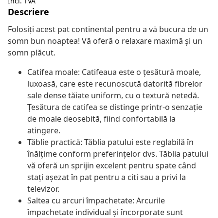
Incl. TVA
Descriere
Folosiți acest pat continental pentru a vă bucura de un
somn bun noaptea! Vă oferă o relaxare maximă și un
somn plăcut.
Catifea moale: Catifeaua este o țesătură moale,
luxoasă, care este recunoscută datorită fibrelor
sale dense tăiate uniform, cu o textură netedă.
Țesătura de catifea se distinge printr-o senzație
de moale deosebită, fiind confortabilă la
atingere.
Tăblie practică: Tăblia patului este reglabilă în
înălțime conform preferințelor dvs. Tăblia patului
vă oferă un sprijin excelent pentru spate când
stați așezat în pat pentru a citi sau a privi la
televizor.
Saltea cu arcuri împachetate: Arcurile
împachetate individual și încorporate sunt