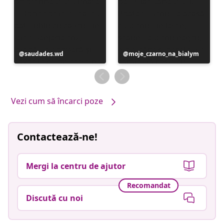
Postare
saudades.wd
Postare
moje_czarno_na_bialym
publicată
publicată
de
de
Vezi cum să încarci poze
Contactează-ne!
Mergi la centru de ajutor
Recomandat
Discută cu noi