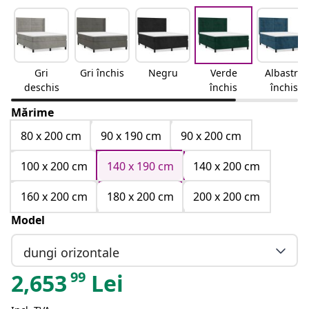
Gri
Gri închis
Negru
Verde
Albastru
deschis
închis
închis
Mărime
80 x 200 cm
90 x 190 cm
90 x 200 cm
100 x 200 cm
140 x 190 cm
140 x 200 cm
160 x 200 cm
180 x 200 cm
200 x 200 cm
Model
dungi orizontale
99
2,653
Lei