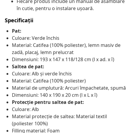
Fiecare produs include un manual de asamblare
în cutie, pentru o instalare ușoară.
Specificații
Pat:
Culoare: Verde închis
Material: Catifea (100% poliester), lemn masiv de
zadă, placaj, lemn prelucrat
Dimensiuni: 193 x 147 x 118/128 cm (l x ad. x î)
Saltea de pat:
Culoare: Alb și verde închis
Material: Catifea (100% poliester)
Material de umplutură: Arcuri împachetate, spumă
Dimensiuni: 140 x 190 x 20 cm (l x L x î)
Protecție pentru saltea de pat:
Culoare: Alb
Material protecție de saltea: Material textil
(poliester 100%)
Filling material: Foam