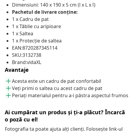
Dimensiuni: 140 x 190 x 5 cm (l x L x î)
Pachetul de livrare conține:
1 x Cadru de pat
1 x Tăblie cu aripioare
1 x Saltea
1 x Protecție de saltea
EAN:8720287345114
SKU:3132738
Brand:vidaXL
Avantaje
Acesta este un cadru de pat confortabil
Veți primi o saltea cu acest cadru de pat
Periați materialul pentru a-i păstra aspectul frumos
Ai cumpărat un produs și ți-a plăcut? Încarcă
o poză cu el!
Fotografia ta poate ajuta alți clienți. Folosește link-ul